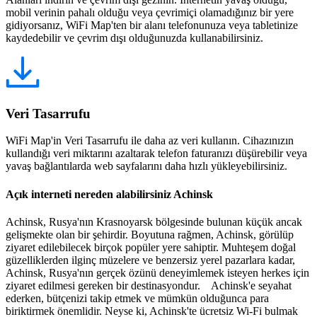
mobil verinin pahalı olduğu veya çevrimiçi olamadığınız bir yere
gidiyorsanız, WiFi Map'ten bir alanı telefonunuza veya tabletinize
kaydedebilir ve çevrim dışı olduğunuzda kullanabilirsiniz.
Veri Tasarrufu
WiFi Map'in Veri Tasarrufu ile daha az veri kullanın. Cihazınızın
kullandığı veri miktarını azaltarak telefon faturanızı düşürebilir veya
yavaş bağlantılarda web sayfalarını daha hızlı yükleyebilirsiniz.
Açık interneti nereden alabilirsiniz Achinsk
Achinsk, Rusya'nın Krasnoyarsk bölgesinde bulunan küçük ancak
gelişmekte olan bir şehirdir. Boyutuna rağmen, Achinsk, görülüp
ziyaret edilebilecek birçok popüler yere sahiptir. Muhteşem doğal
güzelliklerden ilginç müzelere ve benzersiz yerel pazarlara kadar,
Achinsk, Rusya'nın gerçek özünü deneyimlemek isteyen herkes için
ziyaret edilmesi gereken bir destinasyondur. Achinsk'e seyahat
ederken, bütçenizi takip etmek ve mümkün olduğunca para
biriktirmek önemlidir. Neyse ki, Achinsk'te ücretsiz Wi-Fi bulmak