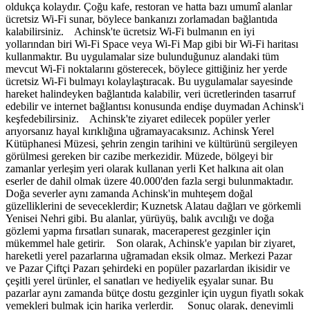
oldukça kolaydır. Çoğu kafe, restoran ve hatta bazı umumî alanlar
ücretsiz Wi-Fi sunar, böylece bankanızı zorlamadan bağlantıda
kalabilirsiniz. Achinsk'te ücretsiz Wi-Fi bulmanın en iyi
yollarından biri Wi-Fi Space veya Wi-Fi Map gibi bir Wi-Fi haritası
kullanmaktır. Bu uygulamalar size bulunduğunuz alandaki tüm
mevcut Wi-Fi noktalarını gösterecek, böylece gittiğiniz her yerde
ücretsiz Wi-Fi bulmayı kolaylaştıracak. Bu uygulamalar sayesinde
hareket halindeyken bağlantıda kalabilir, veri ücretlerinden tasarruf
edebilir ve internet bağlantısı konusunda endişe duymadan Achinsk'i
keşfedebilirsiniz. Achinsk'te ziyaret edilecek popüler yerler
arıyorsanız hayal kırıklığına uğramayacaksınız. Achinsk Yerel
Kütüphanesi Müzesi, şehrin zengin tarihini ve kültürünü sergileyen
görülmesi gereken bir cazibe merkezidir. Müzede, bölgeyi bir
zamanlar yerleşim yeri olarak kullanan yerli Ket halkına ait olan
eserler de dahil olmak üzere 40.000'den fazla sergi bulunmaktadır.
Doğa severler aynı zamanda Achinsk'in muhteşem doğal
güzelliklerini de seveceklerdir; Kuznetsk Alatau dağları ve görkemli
Yenisei Nehri gibi. Bu alanlar, yürüyüş, balık avcılığı ve doğa
gözlemi yapma fırsatları sunarak, maceraperest gezginler için
mükemmel hale getirir. Son olarak, Achinsk'e yapılan bir ziyaret,
hareketli yerel pazarlarına uğramadan eksik olmaz. Merkezi Pazar
ve Pazar Çiftçi Pazarı şehirdeki en popüler pazarlardan ikisidir ve
çeşitli yerel ürünler, el sanatları ve hediyelik eşyalar sunar. Bu
pazarlar aynı zamanda bütçe dostu gezginler için uygun fiyatlı sokak
yemekleri bulmak için harika yerlerdir. Sonuç olarak, deneyimli