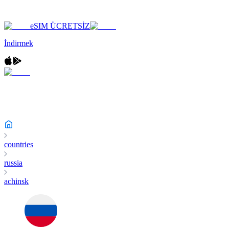
eSIM ÜCRETSİZ
İndirmek
countries
russia
achinsk