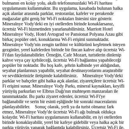
bulmanın en kolay yolu, akıllı telefonunuzdaki Wi-Fi haritası
uygulamasını kullanmaktır. Bu uygulama, kasabada bulunan halka
açık alanlar arasında parklar, restoranlar, kafeler ve perakende
mağazalar gibi geniş bir Wi-Fi noktaları listesini size gösterir.
Mineralnye Vody'deki en iyi otellerden birinde konaklarsanız,
ücretsiz Wi-Fi hizmetinden yararlanabilirsiniz. Marriott Hotel
Mineralnye Vody, Hotel Avtograd ve Pansionat Polyana Azau gibi
birkaç popüler otel, konuklarına Wi-Fi erişimi sunmaktadır.
Mineralnye Vody'nin zengin tarihini ve kültürünü keşfetmek isteyen
gezginler, yerel kafelerden birinde bir fincan kahve alıp ücretsiz Wi-
Fi'dan faydalanabilirler. Örneğin, Cafe Mozart, turistlerin dinlenip
kahve veya çay içebileceği, ücretsiz Wi-Fi bağlantısı yapabileceği
popüler bir noktadır. Bu hoş kafe, şehrin kalbinde yer aldığından,
seyahat planlarınızı yapabilir, seyahat destinasyonlarını araştırabilir
ve sevdiklerinizle iletişimde kalabilirsiniz. Mineralnye Vody'deki
parklar ve bahçeler gibi halka açık alanlar, ziyaretçilere ücretsiz Wi-
Fi erişimi sunar. Mineralnye Vody Parkı, mineral kaynakları, keyifli
yürüyüş parkurları ve Elbrus Dağı'nın muhteşem manzaraları ile
tanınmaktadır. Bu parkı ziyaret edenler, ücretsiz Wi-Fi'ye
bağlanabilir ve serin bir esinti eşliğinde bir sonraki maceralarını
planlayabilirler. Sonuç olarak, yerli ya da turist olmanız fark
etmez, Mineralnye Vody'de ücretsiz Wi-Fi ağı bulmak oldukça
kolaydır. Wi-Fi haritası uygulamasını kullanabilir, en iyi otellerden
birinde konaklayabilir, yerel bir kafeye gidebilir veya halka açık bir
parkta yürüyüş yaparak bağlantıda kalabilirsiniz. Ücretsiz Wi-Fi ile,