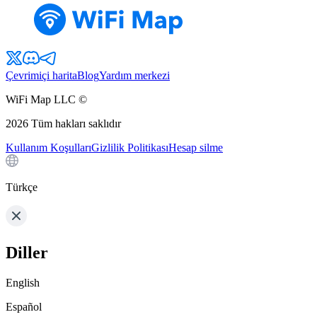
Çevrimiçi harita
Blog
Yardım merkezi
WiFi Map LLC ©
2026
Tüm hakları saklıdır
Kullanım Koşulları
Gizlilik Politikası
Hesap silme
Türkçe
Diller
English
Español