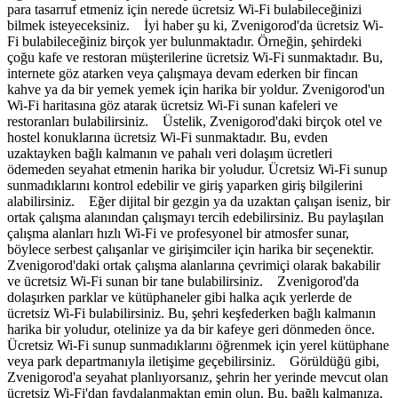
para tasarruf etmeniz için nerede ücretsiz Wi-Fi bulabileceğinizi
bilmek isteyeceksiniz. İyi haber şu ki, Zvenigorod'da ücretsiz Wi-
Fi bulabileceğiniz birçok yer bulunmaktadır. Örneğin, şehirdeki
çoğu kafe ve restoran müşterilerine ücretsiz Wi-Fi sunmaktadır. Bu,
internete göz atarken veya çalışmaya devam ederken bir fincan
kahve ya da bir yemek yemek için harika bir yoldur. Zvenigorod'un
Wi-Fi haritasına göz atarak ücretsiz Wi-Fi sunan kafeleri ve
restoranları bulabilirsiniz. Üstelik, Zvenigorod'daki birçok otel ve
hostel konuklarına ücretsiz Wi-Fi sunmaktadır. Bu, evden
uzaktayken bağlı kalmanın ve pahalı veri dolaşım ücretleri
ödemeden seyahat etmenin harika bir yoludur. Ücretsiz Wi-Fi sunup
sunmadıklarını kontrol edebilir ve giriş yaparken giriş bilgilerini
alabilirsiniz. Eğer dijital bir gezgin ya da uzaktan çalışan iseniz, bir
ortak çalışma alanından çalışmayı tercih edebilirsiniz. Bu paylaşılan
çalışma alanları hızlı Wi-Fi ve profesyonel bir atmosfer sunar,
böylece serbest çalışanlar ve girişimciler için harika bir seçenektir.
Zvenigorod'daki ortak çalışma alanlarına çevrimiçi olarak bakabilir
ve ücretsiz Wi-Fi sunan bir tane bulabilirsiniz. Zvenigorod'da
dolaşırken parklar ve kütüphaneler gibi halka açık yerlerde de
ücretsiz Wi-Fi bulabilirsiniz. Bu, şehri keşfederken bağlı kalmanın
harika bir yoludur, otelinize ya da bir kafeye geri dönmeden önce.
Ücretsiz Wi-Fi sunup sunmadıklarını öğrenmek için yerel kütüphane
veya park departmanıyla iletişime geçebilirsiniz. Görüldüğü gibi,
Zvenigorod'a seyahat planlıyorsanız, şehrin her yerinde mevcut olan
ücretsiz Wi-Fi'dan faydalanmaktan emin olun. Bu, bağlı kalmanıza,