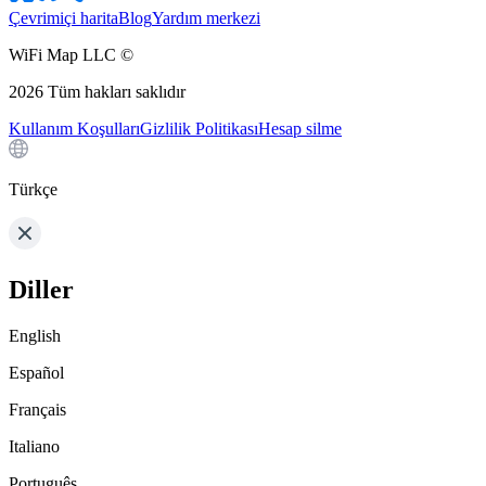
Çevrimiçi harita
Blog
Yardım merkezi
WiFi Map LLC ©
2026
Tüm hakları saklıdır
Kullanım Koşulları
Gizlilik Politikası
Hesap silme
Türkçe
Diller
English
Español
Français
Italiano
Português