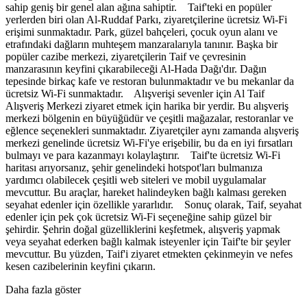
sahip geniş bir genel alan ağına sahiptir. Taif'teki en popüler
yerlerden biri olan Al-Ruddaf Parkı, ziyaretçilerine ücretsiz Wi-Fi
erişimi sunmaktadır. Park, güzel bahçeleri, çocuk oyun alanı ve
etrafındaki dağların muhteşem manzaralarıyla tanınır. Başka bir
popüler cazibe merkezi, ziyaretçilerin Taif ve çevresinin
manzarasının keyfini çıkarabileceği Al-Hada Dağı'dır. Dağın
tepesinde birkaç kafe ve restoran bulunmaktadır ve bu mekanlar da
ücretsiz Wi-Fi sunmaktadır. Alışverişi sevenler için Al Taif
Alışveriş Merkezi ziyaret etmek için harika bir yerdir. Bu alışveriş
merkezi bölgenin en büyüğüdür ve çeşitli mağazalar, restoranlar ve
eğlence seçenekleri sunmaktadır. Ziyaretçiler aynı zamanda alışveriş
merkezi genelinde ücretsiz Wi-Fi'ye erişebilir, bu da en iyi fırsatları
bulmayı ve para kazanmayı kolaylaştırır. Taif'te ücretsiz Wi-Fi
haritası arıyorsanız, şehir genelindeki hotspot'ları bulmanıza
yardımcı olabilecek çeşitli web siteleri ve mobil uygulamalar
mevcuttur. Bu araçlar, hareket halindeyken bağlı kalması gereken
seyahat edenler için özellikle yararlıdır. Sonuç olarak, Taif, seyahat
edenler için pek çok ücretsiz Wi-Fi seçeneğine sahip güzel bir
şehirdir. Şehrin doğal güzelliklerini keşfetmek, alışveriş yapmak
veya seyahat ederken bağlı kalmak isteyenler için Taif'te bir şeyler
mevcuttur. Bu yüzden, Taif'i ziyaret etmekten çekinmeyin ve nefes
kesen cazibelerinin keyfini çıkarın.
Daha fazla göster