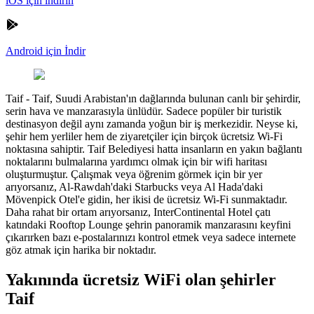
iOS için indirin
Android için İndir
Taif
-
Taif, Suudi Arabistan'ın dağlarında bulunan canlı bir şehirdir,
serin hava ve manzarasıyla ünlüdür. Sadece popüler bir turistik
destinasyon değil aynı zamanda yoğun bir iş merkezidir. Neyse ki,
şehir hem yerliler hem de ziyaretçiler için birçok ücretsiz Wi-Fi
noktasına sahiptir. Taif Belediyesi hatta insanların en yakın bağlantı
noktalarını bulmalarına yardımcı olmak için bir wifi haritası
oluşturmuştur. Çalışmak veya öğrenim görmek için bir yer
arıyorsanız, Al-Rawdah'daki Starbucks veya Al Hada'daki
Mövenpick Otel'e gidin, her ikisi de ücretsiz Wi-Fi sunmaktadır.
Daha rahat bir ortam arıyorsanız, InterContinental Hotel çatı
katındaki Rooftop Lounge şehrin panoramik manzarasını keyfini
çıkarırken bazı e-postalarınızı kontrol etmek veya sadece internete
göz atmak için harika bir noktadır.
Yakınında ücretsiz WiFi olan şehirler
Taif