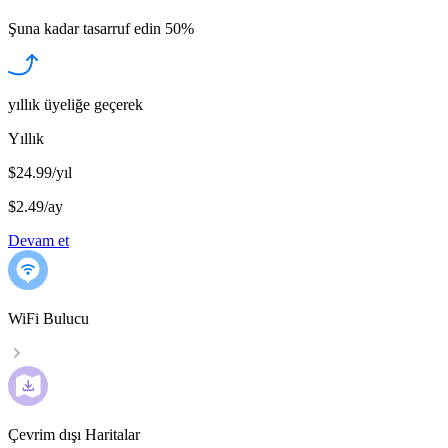
Şuna kadar tasarruf edin
50%
yıllık üyeliğe geçerek
Yıllık
$24.99/yıl
$2.49
/
ay
Devam et
WiFi Bulucu
Çevrim dışı Haritalar