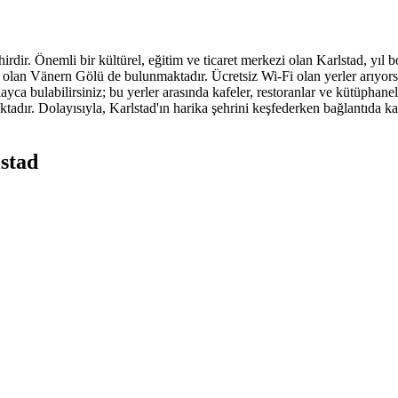
dir. Önemli bir kültürel, eğitim ve ticaret merkezi olan Karlstad, yıl boy
ü olan Vänern Gölü de bulunmaktadır. Ücretsiz Wi-Fi olan yerler arıyorsa
yca bulabilirsiniz; bu yerler arasında kafeler, restoranlar ve kütüphane
adır. Dolayısıyla, Karlstad'ın harika şehrini keşfederken bağlantıda ka
lstad