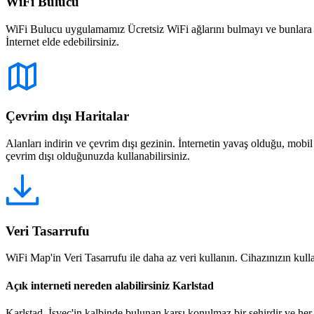
WiFi Bulucu
WiFi Bulucu uygulamamız Ücretsiz WiFi ağlarını bulmayı ve bunlara bağ
İnternet elde edebilirsiniz.
Çevrim dışı Haritalar
Alanları indirin ve çevrim dışı gezinin. İnternetin yavaş olduğu, mobi
çevrim dışı olduğunuzda kullanabilirsiniz.
Veri Tasarrufu
WiFi Map'in Veri Tasarrufu ile daha az veri kullanın. Cihazınızın kullan
Açık interneti nereden alabilirsiniz Karlstad
Karlstad, İsveç'in kalbinde bulunan karşı konulmaz bir şehirdir ve her yıl