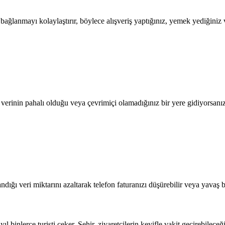
lanmayı kolaylaştırır, böylece alışveriş yaptığınız, yemek yediğiniz ve
l verinin pahalı olduğu veya çevrimiçi olamadığınız bir yere gidiyorsanı
dığı veri miktarını azaltarak telefon faturanızı düşürebilir veya yavaş b
 binlerce turisti çeker. Şehir, ziyaretçilerin keyifle vakit geçirebileceği 