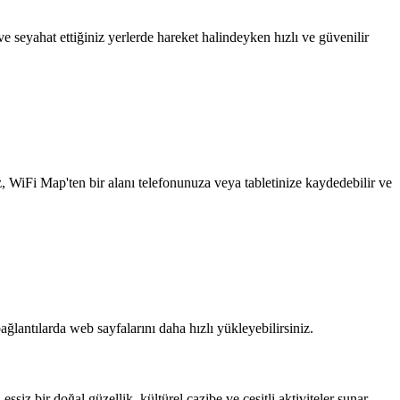
 seyahat ettiğiniz yerlerde hareket halindeyken hızlı ve güvenilir
z, WiFi Map'ten bir alanı telefonunuza veya tabletinize kaydedebilir ve
ağlantılarda web sayfalarını daha hızlı yükleyebilirsiniz.
eşsiz bir doğal güzellik, kültürel cazibe ve çeşitli aktiviteler sunar.