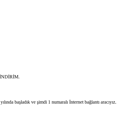
0 İNDİRİM.
lında başladık ve şimdi 1 numaralı İnternet bağlantı aracıyız.