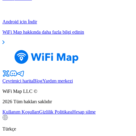
Android için İndir
WiFi Map hakkında daha fazla bilgi edinin
Çevrimiçi harita
Blog
Yardım merkezi
WiFi Map LLC ©
2026
Tüm hakları saklıdır
Kullanım Koşulları
Gizlilik Politikası
Hesap silme
Türkçe