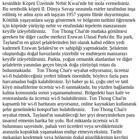
kesinlikle Köprü Üzerinde Nehir Kwai'nde bir mola vermelisiniz.
Bu sembolik köprü II. Dünya Savaşı sırasında esirler tarafından inşa
edilmiş ve adını aynı adı taşıyan 1957 yapımı filmle duyurmuştur.
Kötülük yaşayanlara saygı göstermek ve bölgenin tarihini öğrenmek
için köprüde yürüyüp nehir ve etrafındaki tepelerin manzarasını
keyifle izleyebilirsiniz. Ton Thong Chai'de mutlaka görülmesi
gereken bir diğer cazibe merkezi Erawan Ulusal Parkı'dır. Bu park,
Tayland'ın en güzel şelalelerinden biri olarak kabul edilen yedi
kademeli Erawan Şelalesi'ne ev sahipliği yapmaktadır. Şelalenin
oluşturduğu doğal havuzlarda yüzebilir ve muhteşem manzarayı
keyifle izleyebilirsiniz. Parkta, yoğun ormanlık alanlardan ve diğer
şelalelerin yanından geçen birçok doğa yürüyüşü rotası da
bulunmaktadır. Ton Thong Chai'e seyahat ediyorsanız, ücretsiz
wi-fi bulabileceğiniz yerleri bilmek önemlidir, böylece fazla para
harcamadan bağlı kalabilirsiniz. İyi haber şu ki, çoğu otel ve tatil
köyü misafirlerine ücretsiz wi-fi sunmaktadır, bu yüzden bağlantıda
kalma konusunda sorun yaşamamalısınız. Bölgedeki bazı kafe ve
restoranlarda da ücretsiz wi-fi bulabilirsiniz. Ton Thong Chai'in
kapsamlı bir wi-fi haritasını arıyorsanız, online kaynakları kullanarak
şehir genelindeki hotspot'ları bulabilirsiniz. Ton Thong Chai'e
seyahat etmek, Tayland'ın sunabileceği her şeyi deneyimlerken para
tasarruf etmenin harika bir yolu. Bol miktarda ücretsiz wi-fi
bulunması sayesinde, pahalı veri ücretleri veya sevdiklerinizle
aranızda kopukluk yaşamaktan endişe etmeyeceksiniz. Tarihi
mekanları keşfetmek veya bölgenin doğal güzelliklerinin keyfini