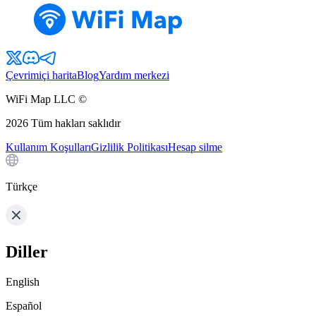
Çevrimiçi harita
Blog
Yardım merkezi
WiFi Map LLC ©
2026
Tüm hakları saklıdır
Kullanım Koşulları
Gizlilik Politikası
Hesap silme
Türkçe
Diller
English
Español