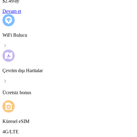
$2.49
/
ay
Devam et
WiFi Bulucu
Çevrim dışı Haritalar
Ücretsiz bonus
Küresel eSIM
4G/LTE