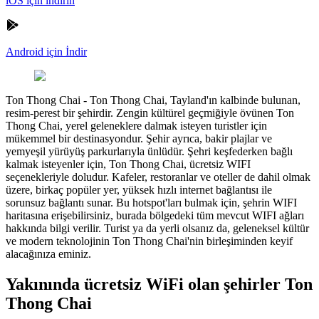
iOS için indirin
Android için İndir
Ton Thong Chai
-
Ton Thong Chai, Tayland'ın kalbinde bulunan,
resim-perest bir şehirdir. Zengin kültürel geçmiğiyle övünen Ton
Thong Chai, yerel geleneklere dalmak isteyen turistler için
mükemmel bir destinasyondur. Şehir ayrıca, bakir plajlar ve
yemyeşil yürüyüş parkurlarıyla ünlüdür. Şehri keşfederken bağlı
kalmak isteyenler için, Ton Thong Chai, ücretsiz WIFI
seçenekleriyle doludur. Kafeler, restoranlar ve oteller de dahil olmak
üzere, birkaç popüler yer, yüksek hızlı internet bağlantısı ile
sorunsuz bağlantı sunar. Bu hotspot'ları bulmak için, şehrin WIFI
haritasına erişebilirsiniz, burada bölgedeki tüm mevcut WIFI ağları
hakkında bilgi verilir. Turist ya da yerli olsanız da, geleneksel kültür
ve modern teknolojinin Ton Thong Chai'nin birleşiminden keyif
alacağınıza eminiz.
Yakınında ücretsiz WiFi olan şehirler Ton
Thong Chai