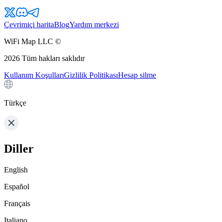
Çevrimiçi harita
Blog
Yardım merkezi
WiFi Map LLC ©
2026
Tüm hakları saklıdır
Kullanım Koşulları
Gizlilik Politikası
Hesap silme
Türkçe
Diller
English
Español
Français
Italiano