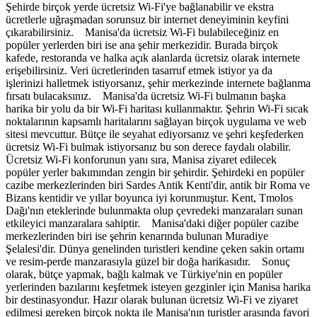
Şehirde birçok yerde ücretsiz Wi-Fi'ye bağlanabilir ve ekstra
ücretlerle uğraşmadan sorunsuz bir internet deneyiminin keyfini
çıkarabilirsiniz. Manisa'da ücretsiz Wi-Fi bulabileceğiniz en
popüler yerlerden biri ise ana şehir merkezidir. Burada birçok
kafede, restoranda ve halka açık alanlarda ücretsiz olarak internete
erişebilirsiniz. Veri ücretlerinden tasarruf etmek istiyor ya da
işlerinizi halletmek istiyorsanız, şehir merkezinde internete bağlanma
fırsatı bulacaksınız. Manisa'da ücretsiz Wi-Fi bulmanın başka
harika bir yolu da bir Wi-Fi haritası kullanmaktır. Şehrin Wi-Fi sıcak
noktalarının kapsamlı haritalarını sağlayan birçok uygulama ve web
sitesi mevcuttur. Bütçe ile seyahat ediyorsanız ve şehri keşfederken
ücretsiz Wi-Fi bulmak istiyorsanız bu son derece faydalı olabilir.
Ücretsiz Wi-Fi konforunun yanı sıra, Manisa ziyaret edilecek
popüler yerler bakımından zengin bir şehirdir. Şehirdeki en popüler
cazibe merkezlerinden biri Sardes Antik Kenti'dir, antik bir Roma ve
Bizans kentidir ve yıllar boyunca iyi korunmuştur. Kent, Tmolos
Dağı'nın eteklerinde bulunmakta olup çevredeki manzaraları sunan
etkileyici manzaralara sahiptir. Manisa'daki diğer popüler cazibe
merkezlerinden biri ise şehrin kenarında bulunan Muradiye
Şelalesi'dir. Dünya genelinden turistleri kendine çeken sakin ortamı
ve resim-perde manzarasıyla güzel bir doğa harikasıdır. Sonuç
olarak, bütçe yapmak, bağlı kalmak ve Türkiye'nin en popüler
yerlerinden bazılarını keşfetmek isteyen gezginler için Manisa harika
bir destinasyondur. Hazır olarak bulunan ücretsiz Wi-Fi ve ziyaret
edilmesi gereken birçok nokta ile Manisa'nın turistler arasında favori