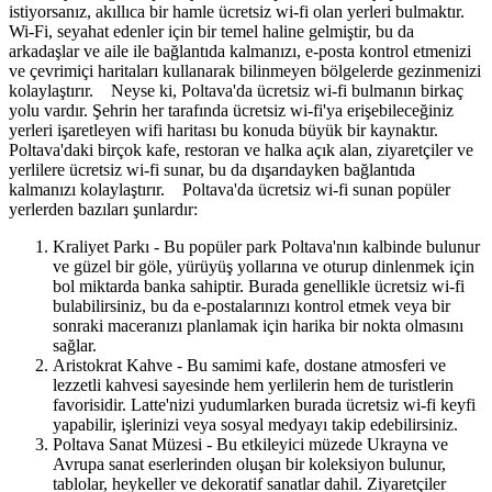
istiyorsanız, akıllıca bir hamle ücretsiz wi-fi olan yerleri bulmaktır.
Wi-Fi, seyahat edenler için bir temel haline gelmiştir, bu da
arkadaşlar ve aile ile bağlantıda kalmanızı, e-posta kontrol etmenizi
ve çevrimiçi haritaları kullanarak bilinmeyen bölgelerde gezinmenizi
kolaylaştırır. Neyse ki, Poltava'da ücretsiz wi-fi bulmanın birkaç
yolu vardır. Şehrin her tarafında ücretsiz wi-fi'ya erişebileceğiniz
yerleri işaretleyen wifi haritası bu konuda büyük bir kaynaktır.
Poltava'daki birçok kafe, restoran ve halka açık alan, ziyaretçiler ve
yerlilere ücretsiz wi-fi sunar, bu da dışarıdayken bağlantıda
kalmanızı kolaylaştırır. Poltava'da ücretsiz wi-fi sunan popüler
yerlerden bazıları şunlardır:
Kraliyet Parkı - Bu popüler park Poltava'nın kalbinde bulunur
ve güzel bir göle, yürüyüş yollarına ve oturup dinlenmek için
bol miktarda banka sahiptir. Burada genellikle ücretsiz wi-fi
bulabilirsiniz, bu da e-postalarınızı kontrol etmek veya bir
sonraki maceranızı planlamak için harika bir nokta olmasını
sağlar.
Aristokrat Kahve - Bu samimi kafe, dostane atmosferi ve
lezzetli kahvesi sayesinde hem yerlilerin hem de turistlerin
favorisidir. Latte'nizi yudumlarken burada ücretsiz wi-fi keyfi
yapabilir, işlerinizi veya sosyal medyayı takip edebilirsiniz.
Poltava Sanat Müzesi - Bu etkileyici müzede Ukrayna ve
Avrupa sanat eserlerinden oluşan bir koleksiyon bulunur,
tablolar, heykeller ve dekoratif sanatlar dahil. Ziyaretçiler