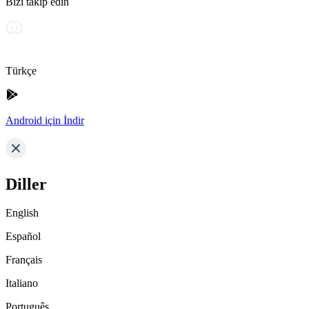
Bizi takip edin
Türkçe
Android için İndir
Diller
English
Español
Français
Italiano
Português