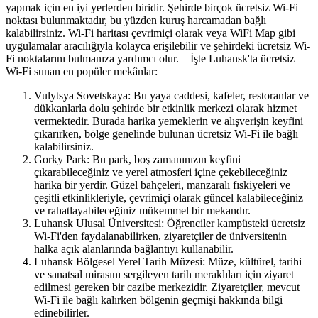
yapmak için en iyi yerlerden biridir. Şehirde birçok ücretsiz Wi-Fi
noktası bulunmaktadır, bu yüzden kuruş harcamadan bağlı
kalabilirsiniz. Wi-Fi haritası çevrimiçi olarak veya WiFi Map gibi
uygulamalar aracılığıyla kolayca erişilebilir ve şehirdeki ücretsiz Wi-
Fi noktalarını bulmanıza yardımcı olur. İşte Luhansk'ta ücretsiz
Wi-Fi sunan en popüler mekânlar:
Vulytsya Sovetskaya: Bu yaya caddesi, kafeler, restoranlar ve
dükkanlarla dolu şehirde bir etkinlik merkezi olarak hizmet
vermektedir. Burada harika yemeklerin ve alışverişin keyfini
çıkarırken, bölge genelinde bulunan ücretsiz Wi-Fi ile bağlı
kalabilirsiniz.
Gorky Park: Bu park, boş zamanınızın keyfini
çıkarabileceğiniz ve yerel atmosferi içine çekebileceğiniz
harika bir yerdir. Güzel bahçeleri, manzaralı fıskiyeleri ve
çeşitli etkinlikleriyle, çevrimiçi olarak güncel kalabileceğiniz
ve rahatlayabileceğiniz mükemmel bir mekandır.
Luhansk Ulusal Üniversitesi: Öğrenciler kampüsteki ücretsiz
Wi-Fi'den faydalanabilirken, ziyaretçiler de üniversitenin
halka açık alanlarında bağlantıyı kullanabilir.
Luhansk Bölgesel Yerel Tarih Müzesi: Müze, kültürel, tarihi
ve sanatsal mirasını sergileyen tarih meraklıları için ziyaret
edilmesi gereken bir cazibe merkezidir. Ziyaretçiler, mevcut
Wi-Fi ile bağlı kalırken bölgenin geçmişi hakkında bilgi
edinebilirler.