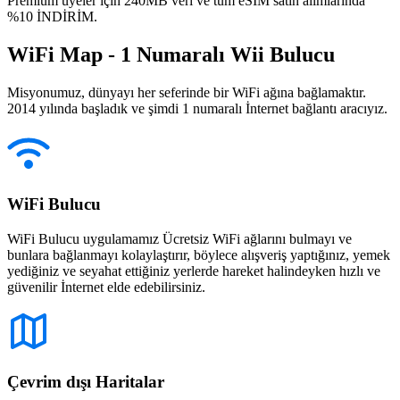
Premium üyeler için 240MB veri ve tüm eSIM satın alımlarında
%10 İNDİRİM.
WiFi Map - 1 Numaralı Wii Bulucu
Misyonumuz, dünyayı her seferinde bir WiFi ağına bağlamaktır.
2014 yılında başladık ve şimdi 1 numaralı İnternet bağlantı aracıyız.
WiFi Bulucu
WiFi Bulucu uygulamamız Ücretsiz WiFi ağlarını bulmayı ve
bunlara bağlanmayı kolaylaştırır, böylece alışveriş yaptığınız, yemek
yediğiniz ve seyahat ettiğiniz yerlerde hareket halindeyken hızlı ve
güvenilir İnternet elde edebilirsiniz.
Çevrim dışı Haritalar