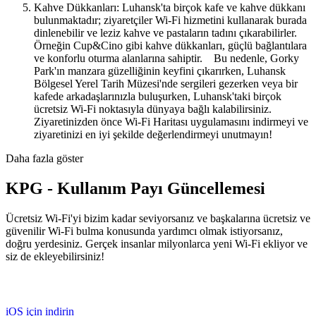
Kahve Dükkanları: Luhansk'ta birçok kafe ve kahve dükkanı
bulunmaktadır; ziyaretçiler Wi-Fi hizmetini kullanarak burada
dinlenebilir ve leziz kahve ve pastaların tadını çıkarabilirler.
Örneğin Cup&Cino gibi kahve dükkanları, güçlü bağlantılara
ve konforlu oturma alanlarına sahiptir. Bu nedenle, Gorky
Park'ın manzara güzelliğinin keyfini çıkarırken, Luhansk
Bölgesel Yerel Tarih Müzesi'nde sergileri gezerken veya bir
kafede arkadaşlarınızla buluşurken, Luhansk'taki birçok
ücretsiz Wi-Fi noktasıyla dünyaya bağlı kalabilirsiniz.
Ziyaretinizden önce Wi-Fi Haritası uygulamasını indirmeyi ve
ziyaretinizi en iyi şekilde değerlendirmeyi unutmayın!
Daha fazla göster
KPG - Kullanım Payı Güncellemesi
Ücretsiz Wi-Fi'yi bizim kadar seviyorsanız ve başkalarına ücretsiz ve
güvenilir Wi-Fi bulma konusunda yardımcı olmak istiyorsanız,
doğru yerdesiniz. Gerçek insanlar milyonlarca yeni Wi-Fi ekliyor ve
siz de ekleyebilirsiniz!
iOS için indirin