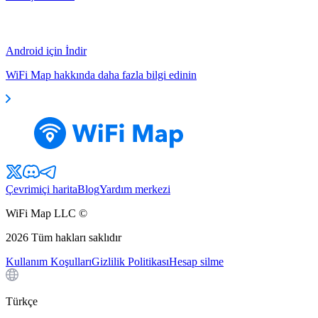
Android için İndir
WiFi Map hakkında daha fazla bilgi edinin
Çevrimiçi harita
Blog
Yardım merkezi
WiFi Map LLC ©
2026
Tüm hakları saklıdır
Kullanım Koşulları
Gizlilik Politikası
Hesap silme
Türkçe