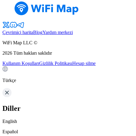
Çevrimiçi harita
Blog
Yardım merkezi
WiFi Map LLC ©
2026
Tüm hakları saklıdır
Kullanım Koşulları
Gizlilik Politikası
Hesap silme
Türkçe
Diller
English
Español