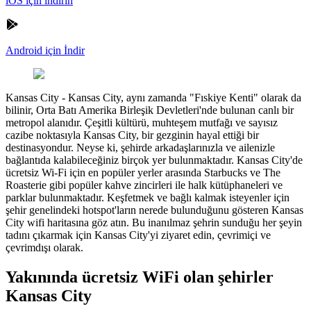
iOS için indirin
Android için İndir
Kansas City
-
Kansas City, aynı zamanda "Fıskiye Kenti" olarak da
bilinir, Orta Batı Amerika Birleşik Devletleri'nde bulunan canlı bir
metropol alanıdır. Çeşitli kültürü, muhteşem mutfağı ve sayısız
cazibe noktasıyla Kansas City, bir gezginin hayal ettiği bir
destinasyondur. Neyse ki, şehirde arkadaşlarınızla ve ailenizle
bağlantıda kalabileceğiniz birçok yer bulunmaktadır. Kansas City'de
ücretsiz Wi-Fi için en popüler yerler arasında Starbucks ve The
Roasterie gibi popüler kahve zincirleri ile halk kütüphaneleri ve
parklar bulunmaktadır. Keşfetmek ve bağlı kalmak isteyenler için
şehir genelindeki hotspot'ların nerede bulunduğunu gösteren Kansas
City wifi haritasına göz atın. Bu inanılmaz şehrin sunduğu her şeyin
tadını çıkarmak için Kansas City'yi ziyaret edin, çevrimiçi ve
çevrimdışı olarak.
Yakınında ücretsiz WiFi olan şehirler
Kansas City