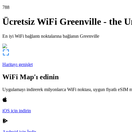
788
Ücretsiz WiFi
Greenville
-
the U
En iyi WiFi bağlantı noktalarına bağlanın
Greenville
Haritayı genişlet
WiFi Map'ı edinin
Uygulamayı indirerek milyonlarca WiFi noktası, uygun fiyatlı eSIM m
iOS için indirin
Android için İndir