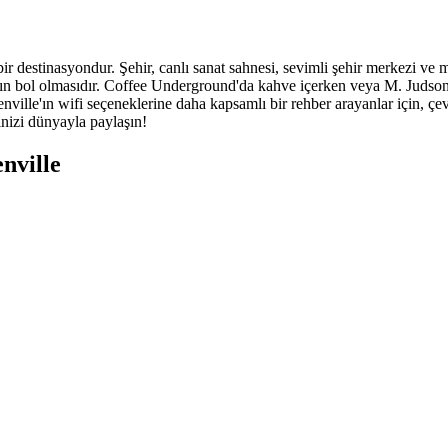
r destinasyondur. Şehir, canlı sanat sahnesi, sevimli şehir merkezi ve 
rının bol olmasıdır. Coffee Underground'da kahve içerken veya M. Judson 
eenville'ın wifi seçeneklerine daha kapsamlı bir rehber arayanlar için, çe
inizi dünyayla paylaşın!
nville