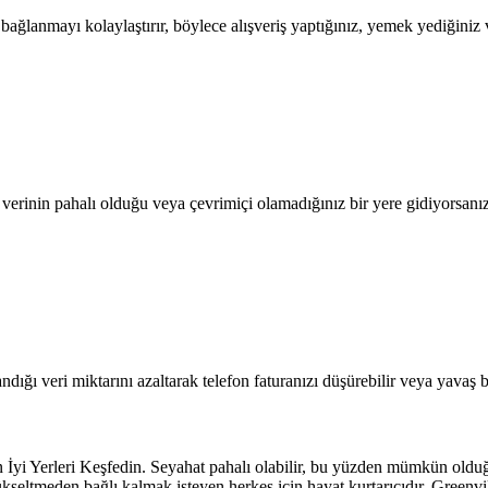
lanmayı kolaylaştırır, böylece alışveriş yaptığınız, yemek yediğiniz ve
l verinin pahalı olduğu veya çevrimiçi olamadığınız bir yere gidiyorsanı
dığı veri miktarını azaltarak telefon faturanızı düşürebilir veya yavaş b
 İyi Yerleri Keşfedin. Seyahat pahalı olabilir, bu yüzden mümkün old
ükseltmeden bağlı kalmak isteyen herkes için hayat kurtarıcıdır. Greenvi