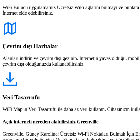
WiFi Bulucu uygulamamız Ücretsiz WiFi ağlarını bulmayı ve bunlara bağ
İnternet elde edebilirsiniz.
Çevrim dışı Haritalar
Alanları indirin ve çevrim dışı gezinin. İnternetin yavaş olduğu, mobi
çevrim dışı olduğunuzda kullanabilirsiniz.
Veri Tasarrufu
WiFi Map'in Veri Tasarrufu ile daha az veri kullanın. Cihazınızın kullan
Açık interneti nereden alabilirsiniz Greenville
Greenville, Güney Karolina: Ücretsiz Wi-Fi Noktaları Bulmak İçin En
yapmanın bir yolu ücretsiz Wi-Fi noktaları bulmaktır - veri ücretleri y