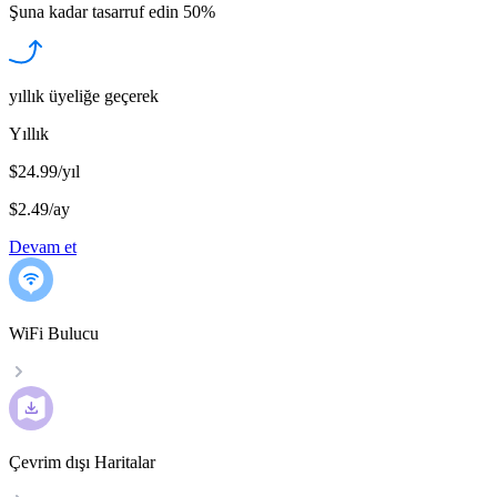
Şuna kadar tasarruf edin
50%
yıllık üyeliğe geçerek
Yıllık
$24.99/yıl
$2.49
/
ay
Devam et
WiFi Bulucu
Çevrim dışı Haritalar