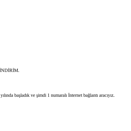
0 İNDİRİM.
lında başladık ve şimdi 1 numaralı İnternet bağlantı aracıyız.