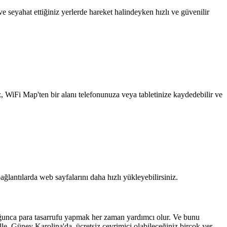
 seyahat ettiğiniz yerlerde hareket halindeyken hızlı ve güvenilir
z, WiFi Map'ten bir alanı telefonunuza veya tabletinize kaydedebilir ve
ağlantılarda web sayfalarını daha hızlı yükleyebilirsiniz.
uğunca para tasarrufu yapmak her zaman yardımcı olur. Ve bunu
lle, Güney Karolina'da, ücretsiz çevrimiçi olabileceğiniz birçok yer