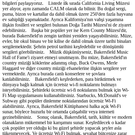
bilgileri paylaşıyoruz. Listede ilk sırada California Living Müzesi
yer alıyor, aynı zamanda CALM olarak da bilinir. Bu doğal sergi,
puma, bizon ve kartallar da dahil olmak üzere 250'den fazla hayvana
ev sahipliği yapmaktadır. Ayrıca Kaliforniya'nın vahşi yaşamına
ilişkin fosilleri ve sergileri bulunan Doğa Tarihi Müzesi'ni de ziyaret
edebilirsiniz. Başka bir popüler yer ise Kern County Müzesi'dir,
burada Bakersfield'ın zengin tarihini yeniden yaşayabilirsiniz. Müze,
evler, bir okul binası ve bir kilise de dahil olmak üzere tarihi binaları
sergilemektedir. Şehrin petrol tarihini keşfedebilir ve dönüşümlü
sergileri görebilirsiniz. Müzik düşkünüyseniz, Bakersfield Music
Hall of Fame'i ziyaret etmeyi unutmayın. Bu müze, Bakersfield'ın
country müziği köklerine adanmış olup, Buck Owens, Merle
Haggard ve diğer country müziği efsanelerine ilişkin sergilere yer
vermektedir. Ayrıca burada canlı konserlere ve şovlara
katılabilirsiniz. Bakersfield'ı keşfederken, para biriktirmek ve
dünyaya bağlı kalmak için ücretsiz wi-fi noktalarını bulmayı
isteyebilirsiniz. Şehirdeki ücretsiz wi-fi noktalarını bulmak için Wi-
Fi Map uygulamasını kullanabilirsiniz. Starbucks, McDonald's ve
Subway gibi popüler dinlenme noktalarından ücretsiz Wi-Fi
alabilirsiniz. Ayrıca, Bakersfield Kütüphanesi halka açık Wi-Fi
sunar, böylece huzurlu bir ortamda çalışabilir veya interneti
gezinebilirsiniz. Sonuç olarak, Bakersfield, tarih, kültür ve modern
olanakların mükemmel bir karışımını sunar. Keşfedilecek o kadar
çok popüler yer olduğu ki bu güzel şehirde yapacak şeyler asla
tükenmeyecek. Ve ücretsiz Wi-Fi bulmak, seyahat bütçenize zarar