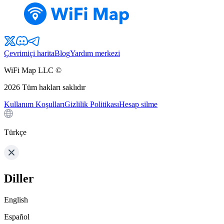
Çevrimiçi harita
Blog
Yardım merkezi
WiFi Map LLC ©
2026
Tüm hakları saklıdır
Kullanım Koşulları
Gizlilik Politikası
Hesap silme
Türkçe
Diller
English
Español