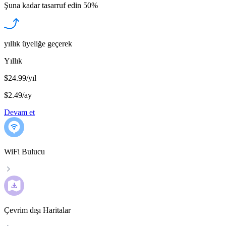
Şuna kadar tasarruf edin
50%
yıllık üyeliğe geçerek
Yıllık
$24.99/yıl
$2.49
/
ay
Devam et
WiFi Bulucu
Çevrim dışı Haritalar