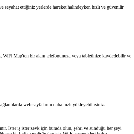
 seyahat ettiğiniz yerlerde hareket halindeyken hızlı ve güvenilir
z, WiFi Map'ten bir alanı telefonunuza veya tabletinize kaydedebilir ve
ağlantılarda web sayfalarını daha hızlı yükleyebilirsiniz.
ır. İster iş ister zevk için burada olun, şehri ve sunduğu her şeyi
eyse ki, Indianapolis'te ücretsiz Wi-Fi seçenekleri bolca