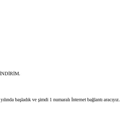
0 İNDİRİM.
lında başladık ve şimdi 1 numaralı İnternet bağlantı aracıyız.