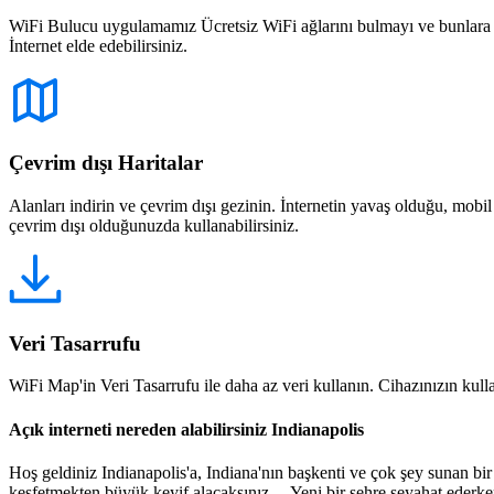
WiFi Bulucu uygulamamız Ücretsiz WiFi ağlarını bulmayı ve bunlara bağ
İnternet elde edebilirsiniz.
Çevrim dışı Haritalar
Alanları indirin ve çevrim dışı gezinin. İnternetin yavaş olduğu, mobi
çevrim dışı olduğunuzda kullanabilirsiniz.
Veri Tasarrufu
WiFi Map'in Veri Tasarrufu ile daha az veri kullanın. Cihazınızın kullan
Açık interneti nereden alabilirsiniz Indianapolis
Hoş geldiniz Indianapolis'a, Indiana'nın başkenti ve çok şey sunan bir ş
keşfetmekten büyük keyif alacaksınız. Yeni bir şehre seyahat ederken 