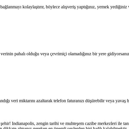
lanmayı kolaylaştırır, böylece alışveriş yaptığınız, yemek yediğiniz ve
l verinin pahalı olduğu veya çevrimiçi olamadığınız bir yere gidiyorsanı
dığı veri miktarını azaltarak telefon faturanızı düşürebilir veya yavaş b
ehir! Indianapolis, zengin tarihi ve muhteşem cazibe merkezleri ile tanın
dikkate almanız gereken en önemli şeylerden biri bağlı kalabilmektir. N