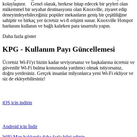
kolaylaştırır. Genel olarak, herkese hitap edecek bir şeyleri olan
mükemmel bir seyahat destinasyonu olan Knoxville, ziyaret edip
deneyimleyebileceğiniz popüler mekanların geniş bir çeşitliliğine
sahiptir ve birkaç yer ücretsiz wi-fi erişimi sunar. Knoxville Hotspot
haritasını kullanın ve bağlı kalırken para tasarrufu yapın.
Daha fazla göster
KPG - Kullanım Payı Güncellemesi
Ücretsiz Wi-Fi'yi bizim kadar seviyorsanız ve başkalarına ücretsiz ve
güvenilir Wi-Fi bulma konusunda yardımcı olmak istiyorsanız,
doğru yerdesiniz. Gerçek insanlar milyonlarca yeni Wi-Fi ekliyor ve
siz de ekleyebilirsiniz!
iOS için indirin
Android için İndir
WiFi Map hakkında daha fazla bilgi edinin