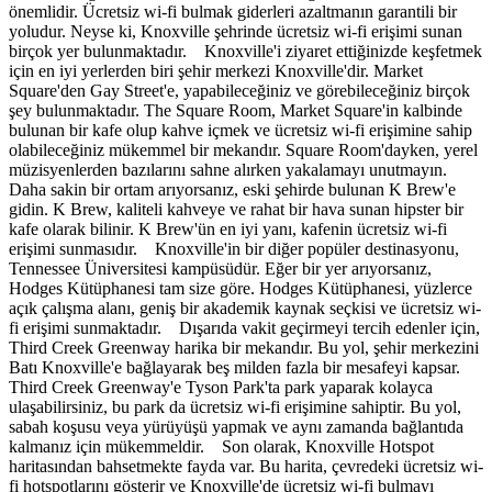
önemlidir. Ücretsiz wi-fi bulmak giderleri azaltmanın garantili bir
yoludur. Neyse ki, Knoxville şehrinde ücretsiz wi-fi erişimi sunan
birçok yer bulunmaktadır. Knoxville'i ziyaret ettiğinizde keşfetmek
için en iyi yerlerden biri şehir merkezi Knoxville'dir. Market
Square'den Gay Street'e, yapabileceğiniz ve görebileceğiniz birçok
şey bulunmaktadır. The Square Room, Market Square'in kalbinde
bulunan bir kafe olup kahve içmek ve ücretsiz wi-fi erişimine sahip
olabileceğiniz mükemmel bir mekandır. Square Room'dayken, yerel
müzisyenlerden bazılarını sahne alırken yakalamayı unutmayın.
Daha sakin bir ortam arıyorsanız, eski şehirde bulunan K Brew'e
gidin. K Brew, kaliteli kahveye ve rahat bir hava sunan hipster bir
kafe olarak bilinir. K Brew'ün en iyi yanı, kafenin ücretsiz wi-fi
erişimi sunmasıdır. Knoxville'in bir diğer popüler destinasyonu,
Tennessee Üniversitesi kampüsüdür. Eğer bir yer arıyorsanız,
Hodges Kütüphanesi tam size göre. Hodges Kütüphanesi, yüzlerce
açık çalışma alanı, geniş bir akademik kaynak seçkisi ve ücretsiz wi-
fi erişimi sunmaktadır. Dışarıda vakit geçirmeyi tercih edenler için,
Third Creek Greenway harika bir mekandır. Bu yol, şehir merkezini
Batı Knoxville'e bağlayarak beş milden fazla bir mesafeyi kapsar.
Third Creek Greenway'e Tyson Park'ta park yaparak kolayca
ulaşabilirsiniz, bu park da ücretsiz wi-fi erişimine sahiptir. Bu yol,
sabah koşusu veya yürüyüşü yapmak ve aynı zamanda bağlantıda
kalmanız için mükemmeldir. Son olarak, Knoxville Hotspot
haritasından bahsetmekte fayda var. Bu harita, çevredeki ücretsiz wi-
fi hotspotlarını gösterir ve Knoxville'de ücretsiz wi-fi bulmayı