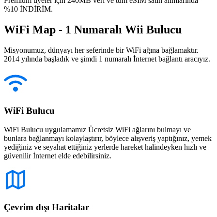
Premium üyeler için 240MB veri ve tüm eSIM satın alımlarında
%10 İNDİRİM.
WiFi Map - 1 Numaralı Wii Bulucu
Misyonumuz, dünyayı her seferinde bir WiFi ağına bağlamaktır.
2014 yılında başladık ve şimdi 1 numaralı İnternet bağlantı aracıyız.
WiFi Bulucu
WiFi Bulucu uygulamamız Ücretsiz WiFi ağlarını bulmayı ve
bunlara bağlanmayı kolaylaştırır, böylece alışveriş yaptığınız, yemek
yediğiniz ve seyahat ettiğiniz yerlerde hareket halindeyken hızlı ve
güvenilir İnternet elde edebilirsiniz.
Çevrim dışı Haritalar