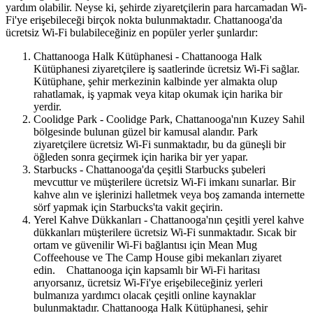
yardım olabilir. Neyse ki, şehirde ziyaretçilerin para harcamadan Wi-
Fi'ye erişebileceği birçok nokta bulunmaktadır. Chattanooga'da
ücretsiz Wi-Fi bulabileceğiniz en popüler yerler şunlardır:
Chattanooga Halk Kütüphanesi - Chattanooga Halk
Kütüphanesi ziyaretçilere iş saatlerinde ücretsiz Wi-Fi sağlar.
Kütüphane, şehir merkezinin kalbinde yer almakta olup
rahatlamak, iş yapmak veya kitap okumak için harika bir
yerdir.
Coolidge Park - Coolidge Park, Chattanooga'nın Kuzey Sahil
bölgesinde bulunan güzel bir kamusal alandır. Park
ziyaretçilere ücretsiz Wi-Fi sunmaktadır, bu da güneşli bir
öğleden sonra geçirmek için harika bir yer yapar.
Starbucks - Chattanooga'da çeşitli Starbucks şubeleri
mevcuttur ve müşterilere ücretsiz Wi-Fi imkanı sunarlar. Bir
kahve alın ve işlerinizi halletmek veya boş zamanda internette
sörf yapmak için Starbucks'ta vakit geçirin.
Yerel Kahve Dükkanları - Chattanooga'nın çeşitli yerel kahve
dükkanları müşterilere ücretsiz Wi-Fi sunmaktadır. Sıcak bir
ortam ve güvenilir Wi-Fi bağlantısı için Mean Mug
Coffeehouse ve The Camp House gibi mekanları ziyaret
edin. Chattanooga için kapsamlı bir Wi-Fi haritası
arıyorsanız, ücretsiz Wi-Fi'ye erişebileceğiniz yerleri
bulmanıza yardımcı olacak çeşitli online kaynaklar
bulunmaktadır. Chattanooga Halk Kütüphanesi, şehir