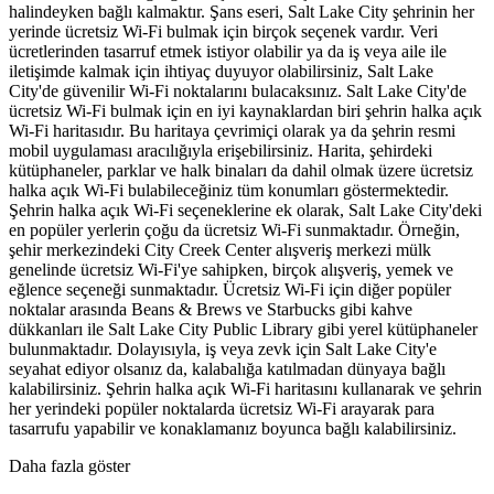
halindeyken bağlı kalmaktır. Şans eseri, Salt Lake City şehrinin her
yerinde ücretsiz Wi-Fi bulmak için birçok seçenek vardır. Veri
ücretlerinden tasarruf etmek istiyor olabilir ya da iş veya aile ile
iletişimde kalmak için ihtiyaç duyuyor olabilirsiniz, Salt Lake
City'de güvenilir Wi-Fi noktalarını bulacaksınız. Salt Lake City'de
ücretsiz Wi-Fi bulmak için en iyi kaynaklardan biri şehrin halka açık
Wi-Fi haritasıdır. Bu haritaya çevrimiçi olarak ya da şehrin resmi
mobil uygulaması aracılığıyla erişebilirsiniz. Harita, şehirdeki
kütüphaneler, parklar ve halk binaları da dahil olmak üzere ücretsiz
halka açık Wi-Fi bulabileceğiniz tüm konumları göstermektedir.
Şehrin halka açık Wi-Fi seçeneklerine ek olarak, Salt Lake City'deki
en popüler yerlerin çoğu da ücretsiz Wi-Fi sunmaktadır. Örneğin,
şehir merkezindeki City Creek Center alışveriş merkezi mülk
genelinde ücretsiz Wi-Fi'ye sahipken, birçok alışveriş, yemek ve
eğlence seçeneği sunmaktadır. Ücretsiz Wi-Fi için diğer popüler
noktalar arasında Beans & Brews ve Starbucks gibi kahve
dükkanları ile Salt Lake City Public Library gibi yerel kütüphaneler
bulunmaktadır. Dolayısıyla, iş veya zevk için Salt Lake City'e
seyahat ediyor olsanız da, kalabalığa katılmadan dünyaya bağlı
kalabilirsiniz. Şehrin halka açık Wi-Fi haritasını kullanarak ve şehrin
her yerindeki popüler noktalarda ücretsiz Wi-Fi arayarak para
tasarrufu yapabilir ve konaklamanız boyunca bağlı kalabilirsiniz.
Daha fazla göster