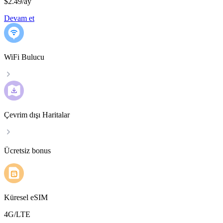
$2.49
/
ay
Devam et
WiFi Bulucu
Çevrim dışı Haritalar
Ücretsiz bonus
Küresel eSIM
4G/LTE