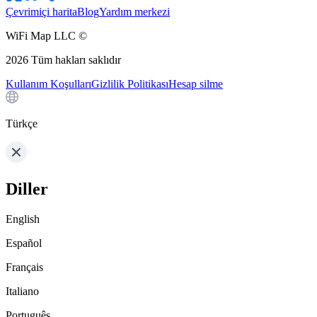
Çevrimiçi harita
Blog
Yardım merkezi
WiFi Map LLC ©
2026
Tüm hakları saklıdır
Kullanım Koşulları
Gizlilik Politikası
Hesap silme
Türkçe
Diller
English
Español
Français
Italiano
Português