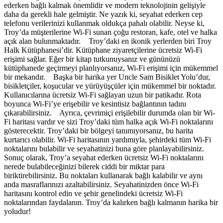
ederken bağlı kalmak önemlidir ve modern teknolojinin gelişiyle
daha da gerekli hale gelmiştir. Ne yazık ki, seyahat ederken cep
telefonu verilerinizi kullanmak oldukça pahalı olabilir. Neyse ki,
Troy’da müşterilerine Wi-Fi sunan çoğu restoran, kafe, otel ve halka
açık alan bulunmaktadır. Troy’daki en ikonik yerlerden biri Troy
Halk Kütüphanesi’dir. Kütüphane ziyaretçilerine ücretsiz Wi-Fi
erişimi sağlar. Eğer bir kitap tutkunuysanız ve gününüzü
kütüphanede geçirmeyi planlıyorsanız, Wi-Fi erişimi için mükemmel
bir mekandır. Başka bir harika yer Uncle Sam Bisiklet Yolu’dur,
bisikletçiler, koşucular ve yürüyüşçüler için mükemmel bir noktadır.
Kullanıcılarına ücretsiz Wi-Fi sağlayan uzun bir patikadır. Rota
boyunca Wi-Fi’ye erişebilir ve kesintisiz bağlantının tadını
çıkarabilirsiniz. Ayrıca, çevrimiçi erişilebilir durumda olan bir Wi-
Fi haritası vardır ve sizi Troy’daki tüm halka açık Wi-Fi noktalarını
gösterecektir. Troy’daki bir bölgeyi tanımıyorsanız, bu harita
kurtarıcı olabilir. Wi-Fi haritasının yardımıyla, şehirdeki tüm Wi-Fi
noktalarını bulabilir ve seyahatinizi buna göre planlayabilirsiniz.
Sonuç olarak, Troy’a seyahat ederken ücretsiz Wi-Fi noktalarını
nerede bulabileceğinizi bilerek ciddi bir miktar para
biriktirebilirsiniz. Bu noktaları kullanarak bağlı kalabilir ve aynı
anda masraflarınızı azaltabilirsiniz. Seyahatinizden önce Wi-Fi
haritasını kontrol edin ve şehir genelindeki ücretsiz Wi-Fi
noktalarından faydalanın. Troy’da kalırken bağlı kalmanın harika bir
yoludur!