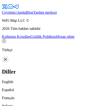
Çevrimiçi harita
Blog
Yardım merkezi
WiFi Map LLC ©
2026
Tüm hakları saklıdır
Kullanım Koşulları
Gizlilik Politikası
Hesap silme
Türkçe
Diller
English
Español
Français
Italiano