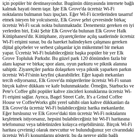
için popüler bir destinasyondur. Bugünün dünyasında internete bağlı
kalmak hayati önem taşır. İşte Elk Grove'da ücretsiz Wi-Fi
noktalarını bulmanın bazı ipuçları. Eğer Wi-Fi ücretlerinden tasarruf
etmek isteyen bir yolcuiseniz, Elk Grove şehri çevresinde birkaç
ücretsiz Wi-Fi sıcak nokta bulunmaktadır. Denemeniz gereken en iyi
yerlerden biri, Eski Şehir Elk Grove'da bulunan Elk Grove Halk
Kütüphanesi'dir. Kütüphane, ziyaretçilerine açılış saatlerinde ücretsiz
Wi-Fi erişimi sunar, bu da hareket halindeyken çalışması gereken
dijital göçebeler ve serbest çalışanlar için mükemmel bir mekan
yapar. Ücretsiz Wi-Fi bulabileceğiniz başka popüler bir yer Elk
Grove Topluluk Parkıdır. Bu güzel park 120 dönümden fazla bir
alanı kapsar ve birkaç spor alanı, oyun parkuru ve piknik alanına
sahiptir. Ziyaretçiler parkta dolaşırken veya piknik yaparken parkın
ücretsiz Wi-Fi'sinin keyfini çıkarabilirler. Eğer kapalı mekanları
tercih ediyorsanız, Elk Grove'da müşterilerine ücretsiz Wi-Fi sunan
birçok kahve dükkanı ve kafe bulunmaktadır. Örneğin, Starbucks ve
Pete's Coffee gibi popüler kahve zincirleri konuklarına ücretsiz Wi-
Fi erişimi sağlar. Ayrıca, Bagel Street Cafe, It's a Grind Coffee
House ve CoffeeWorks gibi yerel sahibi olan kahve dükkanları da
Elk Grove'da ücretsiz Wi-Fi bulabileceğiniz harika mekanlardır.
Eğer hırslısınız ve Elk Grove'daki tüm ücretsiz Wi-Fi noktalarını
keşfetmek istiyorsanız, hepsini bulabileceğiniz bir Wi-Fi haritasına
telefonunuz veya tabletinizden kolayca erişebilirsiniz. Birçok Wi-Fi
haritası çevrimiçi olarak mevcuttur ve bulunduğunuz yer civarındaki
ücretsiz Wi-Fi konumlarını gösterir, bu da nereye gidip bağlı