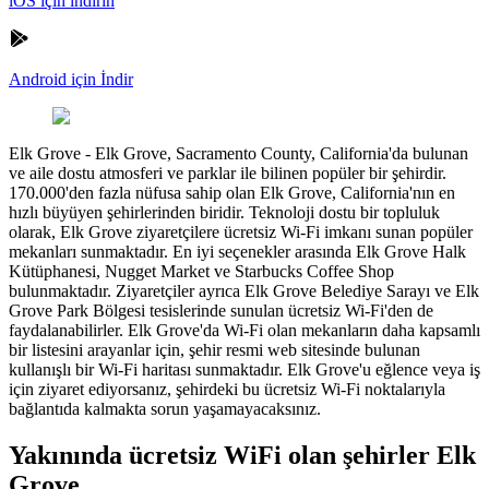
iOS için indirin
Android için İndir
Elk Grove
-
Elk Grove, Sacramento County, California'da bulunan
ve aile dostu atmosferi ve parklar ile bilinen popüler bir şehirdir.
170.000'den fazla nüfusa sahip olan Elk Grove, California'nın en
hızlı büyüyen şehirlerinden biridir. Teknoloji dostu bir topluluk
olarak, Elk Grove ziyaretçilere ücretsiz Wi-Fi imkanı sunan popüler
mekanları sunmaktadır. En iyi seçenekler arasında Elk Grove Halk
Kütüphanesi, Nugget Market ve Starbucks Coffee Shop
bulunmaktadır. Ziyaretçiler ayrıca Elk Grove Belediye Sarayı ve Elk
Grove Park Bölgesi tesislerinde sunulan ücretsiz Wi-Fi'den de
faydalanabilirler. Elk Grove'da Wi-Fi olan mekanların daha kapsamlı
bir listesini arayanlar için, şehir resmi web sitesinde bulunan
kullanışlı bir Wi-Fi haritası sunmaktadır. Elk Grove'u eğlence veya iş
için ziyaret ediyorsanız, şehirdeki bu ücretsiz Wi-Fi noktalarıyla
bağlantıda kalmakta sorun yaşamayacaksınız.
Yakınında ücretsiz WiFi olan şehirler Elk
Grove