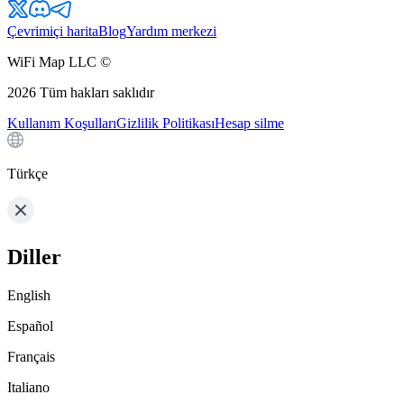
Çevrimiçi harita
Blog
Yardım merkezi
WiFi Map LLC ©
2026
Tüm hakları saklıdır
Kullanım Koşulları
Gizlilik Politikası
Hesap silme
Türkçe
Diller
English
Español
Français
Italiano