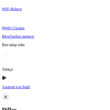
WiFi Bulucu
$WiFi Cüzdan
Blog
Yardım merkezi
Bizi takip edin
Türkçe
Android için İndir
Diller