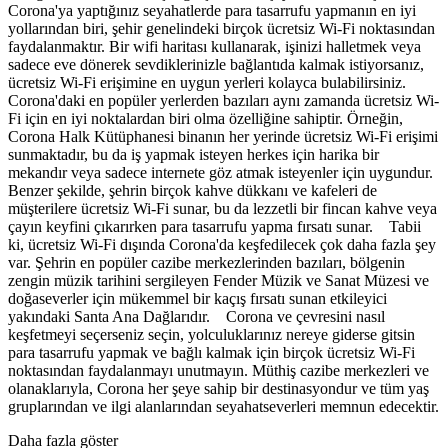
Corona'ya yaptığınız seyahatlerde para tasarrufu yapmanın en iyi
yollarından biri, şehir genelindeki birçok ücretsiz Wi-Fi noktasından
faydalanmaktır. Bir wifi haritası kullanarak, işinizi halletmek veya
sadece eve dönerek sevdiklerinizle bağlantıda kalmak istiyorsanız,
ücretsiz Wi-Fi erişimine en uygun yerleri kolayca bulabilirsiniz.
Corona'daki en popüler yerlerden bazıları aynı zamanda ücretsiz Wi-
Fi için en iyi noktalardan biri olma özelliğine sahiptir. Örneğin,
Corona Halk Kütüphanesi binanın her yerinde ücretsiz Wi-Fi erişimi
sunmaktadır, bu da iş yapmak isteyen herkes için harika bir
mekandır veya sadece internete göz atmak isteyenler için uygundur.
Benzer şekilde, şehrin birçok kahve dükkanı ve kafeleri de
müşterilere ücretsiz Wi-Fi sunar, bu da lezzetli bir fincan kahve veya
çayın keyfini çıkarırken para tasarrufu yapma fırsatı sunar. Tabii
ki, ücretsiz Wi-Fi dışında Corona'da keşfedilecek çok daha fazla şey
var. Şehrin en popüler cazibe merkezlerinden bazıları, bölgenin
zengin müzik tarihini sergileyen Fender Müzik ve Sanat Müzesi ve
doğaseverler için mükemmel bir kaçış fırsatı sunan etkileyici
yakındaki Santa Ana Dağlarıdır. Corona ve çevresini nasıl
keşfetmeyi seçerseniz seçin, yolculuklarınız nereye giderse gitsin
para tasarrufu yapmak ve bağlı kalmak için birçok ücretsiz Wi-Fi
noktasından faydalanmayı unutmayın. Müthiş cazibe merkezleri ve
olanaklarıyla, Corona her şeye sahip bir destinasyondur ve tüm yaş
gruplarından ve ilgi alanlarından seyahatseverleri memnun edecektir.
Daha fazla göster