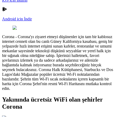
iOS için indirin
Android için İndir
Corona
-
Corona'yı ziyaret etmeyi düşünenler için tam bir kablosuz
internet cenneti olan bu canlı Güney Kaliforniya kasabası, geniş bir
yelpazede hızlı internet erişimi sunan kafeler, restoranlar ve umumi
mekanlar sayesinde teknoloji düşkünü seyyahlar ve yerel halk için
bir sığınak olma niteliğine sahip. İşlerinizi halletmek, favori
şovlarınızı izlemek ya da sadece arkadaşlarınız ve ailenizle
bağlantıda kalmak istiyorsanız burada seçebileceğiniz birçok
seçenek bulacaksınız. Corona Halk Kütüphanesi, Starbucks ve Dos
Lagos'daki Mağazalar popüler ücretsiz Wi-Fi noktalarından
bazılarıdır. Şehrin tüm Wi-Fi sıcak noktalarını içeren kapsamlı bir
harita için Corona Şehri'nin resmi Wi-Fi Haritasını mutlaka kontrol
edin.
Yakınında ücretsiz WiFi olan şehirler
Corona