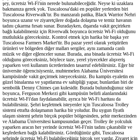
şey, ücretsiz Wi-Fi'nin nerede bulunabileceğidir. Neyse ki uzaklara
bakmanıza gerek yok. Tuscaloosa'daki en popüler yerlerden biri
Tuscaloosa Riverwalk'tır. Bu manzaralı patika, Black Warrior Nehri
boyunca uzanır ve ziyaretçilere doğada dolaşma ve temiz havanın
tadını çıkarma fırsatı sunar. Buradayken, dışarıda vakit geçirirken
bağlı kalabilmeniz için Riverwalk boyunca ücretsiz Wi-Fi olduğunu
mutlulukla göreceksiniz. Kontrol etmek için harika bir başka yer
Tuscaloosa Farmers Market'tir. Bu pazar yerel olarak yetiştirilen
ürünleri ve bölgeden diğer malları sergiler, aynı zamanda canlı
müzik ve diğer eğlenceler sunar. Burada, ana binada ücretsiz Wi-Fi
olduğunu göreceksiniz, böylece taze, yerel yiyecekler alışveriş
yaparken veri kullanım ücretlerinden tasarruf edebilirsiniz. Eğer bir
üniversite öğrencisiyseniz, muhtemelen Alabama Üniversitesi
kampüsünde vakit geçirmek isteyeceksiniz. Bu kampüs eyaletin en
güzel binalarına ve yapıtlarına ev sahipliği yapar, bunlardan biri de
sembolik Denny Chimes çan kulesidir. Burada bulunduğunuz süre
boyunca, Ferguson Merkezi gibi kampüsün belirli alanlarındaki
ücretsiz Wi-Fi'dan faydalanabilir, ayrıca bir Wi-Fi haritası da
bulabilirsiniz. Şehri keşfetmek isteyenler için Tuscaloosa Trolley
sistemi etrafta dolaşmanın harika bir yoludur. Bu uygun fiyatlı
ulaşım sistemi şehrin birçok popüler bölgesinden, şehir merkezinden
ve Alabama Üniversitesi kampusundan geçer. Trolley ile yolculuk
yaparken aracın her yerinde ücretsiz Wi-Fi'nin tadını çıkarabilir ve
keşfederken bağlı kalabilirsiniz. Gördüğünüz gibi, Tuscaloosa
şehrinde ücretsiz Wi-Fi bulabileceğiniz birçok yer vardır. Ziyaret için