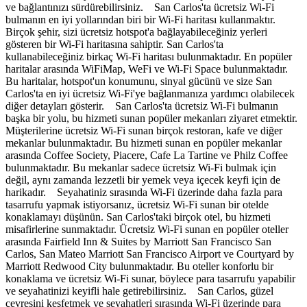
ve bağlantınızı sürdürebilirsiniz. San Carlos'ta ücretsiz Wi-Fi
bulmanın en iyi yollarından biri bir Wi-Fi haritası kullanmaktır.
Birçok şehir, sizi ücretsiz hotspot'a bağlayabileceğiniz yerleri
gösteren bir Wi-Fi haritasına sahiptir. San Carlos'ta
kullanabileceğiniz birkaç Wi-Fi haritası bulunmaktadır. En popüler
haritalar arasında WiFiMap, WeFi ve Wi-Fi Space bulunmaktadır.
Bu haritalar, hotspot'un konumunu, sinyal gücünü ve size San
Carlos'ta en iyi ücretsiz Wi-Fi'ye bağlanmanıza yardımcı olabilecek
diğer detayları gösterir. San Carlos'ta ücretsiz Wi-Fi bulmanın
başka bir yolu, bu hizmeti sunan popüler mekanları ziyaret etmektir.
Müşterilerine ücretsiz Wi-Fi sunan birçok restoran, kafe ve diğer
mekanlar bulunmaktadır. Bu hizmeti sunan en popüler mekanlar
arasında Coffee Society, Piacere, Cafe La Tartine ve Philz Coffee
bulunmaktadır. Bu mekanlar sadece ücretsiz Wi-Fi bulmak için
değil, aynı zamanda lezzetli bir yemek veya içecek keyfi için de
harikadır. Seyahatiniz sırasında Wi-Fi üzerinde daha fazla para
tasarrufu yapmak istiyorsanız, ücretsiz Wi-Fi sunan bir otelde
konaklamayı düşünün. San Carlos'taki birçok otel, bu hizmeti
misafirlerine sunmaktadır. Ücretsiz Wi-Fi sunan en popüler oteller
arasında Fairfield Inn & Suites by Marriott San Francisco San
Carlos, San Mateo Marriott San Francisco Airport ve Courtyard by
Marriott Redwood City bulunmaktadır. Bu oteller konforlu bir
konaklama ve ücretsiz Wi-Fi sunar, böylece para tasarrufu yapabilir
ve seyahatinizi keyifli hale getirebilirsiniz. San Carlos, güzel
çevresini keşfetmek ve seyahatleri sırasında Wi-Fi üzerinde para