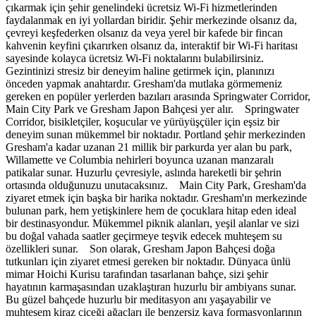
çıkarmak için şehir genelindeki ücretsiz Wi-Fi hizmetlerinden
faydalanmak en iyi yollardan biridir. Şehir merkezinde olsanız da,
çevreyi keşfederken olsanız da veya yerel bir kafede bir fincan
kahvenin keyfini çıkarırken olsanız da, interaktif bir Wi-Fi haritası
sayesinde kolayca ücretsiz Wi-Fi noktalarını bulabilirsiniz.
Gezintinizi stresiz bir deneyim haline getirmek için, planınızı
önceden yapmak anahtardır. Gresham'da mutlaka görmemeniz
gereken en popüler yerlerden bazıları arasında Springwater Corridor,
Main City Park ve Gresham Japon Bahçesi yer alır. Springwater
Corridor, bisikletçiler, koşucular ve yürüyüşçüler için eşsiz bir
deneyim sunan mükemmel bir noktadır. Portland şehir merkezinden
Gresham'a kadar uzanan 21 millik bir parkurda yer alan bu park,
Willamette ve Columbia nehirleri boyunca uzanan manzaralı
patikalar sunar. Huzurlu çevresiyle, aslında hareketli bir şehrin
ortasında olduğunuzu unutacaksınız. Main City Park, Gresham'da
ziyaret etmek için başka bir harika noktadır. Gresham'ın merkezinde
bulunan park, hem yetişkinlere hem de çocuklara hitap eden ideal
bir destinasyondur. Mükemmel piknik alanları, yeşil alanlar ve sizi
bu doğal vahada saatler geçirmeye teşvik edecek muhteşem su
özellikleri sunar. Son olarak, Gresham Japon Bahçesi doğa
tutkunları için ziyaret etmesi gereken bir noktadır. Dünyaca ünlü
mimar Hoichi Kurisu tarafından tasarlanan bahçe, sizi şehir
hayatının karmaşasından uzaklaştıran huzurlu bir ambiyans sunar.
Bu güzel bahçede huzurlu bir meditasyon anı yaşayabilir ve
muhteşem kiraz çiçeği ağaçları ile benzersiz kaya formasyonlarının