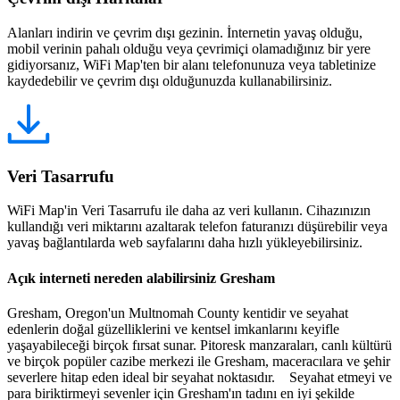
Alanları indirin ve çevrim dışı gezinin. İnternetin yavaş olduğu,
mobil verinin pahalı olduğu veya çevrimiçi olamadığınız bir yere
gidiyorsanız, WiFi Map'ten bir alanı telefonunuza veya tabletinize
kaydedebilir ve çevrim dışı olduğunuzda kullanabilirsiniz.
Veri Tasarrufu
WiFi Map'in Veri Tasarrufu ile daha az veri kullanın. Cihazınızın
kullandığı veri miktarını azaltarak telefon faturanızı düşürebilir veya
yavaş bağlantılarda web sayfalarını daha hızlı yükleyebilirsiniz.
Açık interneti nereden alabilirsiniz Gresham
Gresham, Oregon'un Multnomah County kentidir ve seyahat
edenlerin doğal güzelliklerini ve kentsel imkanlarını keyifle
yaşayabileceği birçok fırsat sunar. Pitoresk manzaraları, canlı kültürü
ve birçok popüler cazibe merkezi ile Gresham, maceracılara ve şehir
severlere hitap eden ideal bir seyahat noktasıdır. Seyahat etmeyi ve
para biriktirmeyi sevenler için Gresham'ın tadını en iyi şekilde