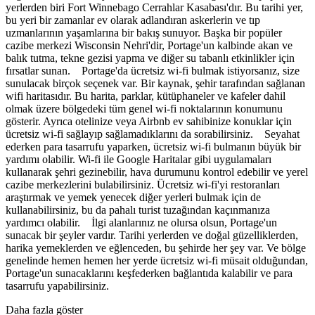
yerlerden biri Fort Winnebago Cerrahlar Kasabası'dır. Bu tarihi yer,
bu yeri bir zamanlar ev olarak adlandıran askerlerin ve tıp
uzmanlarının yaşamlarına bir bakış sunuyor. Başka bir popüler
cazibe merkezi Wisconsin Nehri'dir, Portage'un kalbinde akan ve
balık tutma, tekne gezisi yapma ve diğer su tabanlı etkinlikler için
fırsatlar sunan. Portage'da ücretsiz wi-fi bulmak istiyorsanız, size
sunulacak birçok seçenek var. Bir kaynak, şehir tarafından sağlanan
wifi haritasıdır. Bu harita, parklar, kütüphaneler ve kafeler dahil
olmak üzere bölgedeki tüm genel wi-fi noktalarının konumunu
gösterir. Ayrıca otelinize veya Airbnb ev sahibinize konuklar için
ücretsiz wi-fi sağlayıp sağlamadıklarını da sorabilirsiniz. Seyahat
ederken para tasarrufu yaparken, ücretsiz wi-fi bulmanın büyük bir
yardımı olabilir. Wi-fi ile Google Haritalar gibi uygulamaları
kullanarak şehri gezinebilir, hava durumunu kontrol edebilir ve yerel
cazibe merkezlerini bulabilirsiniz. Ücretsiz wi-fi'yi restoranları
araştırmak ve yemek yenecek diğer yerleri bulmak için de
kullanabilirsiniz, bu da pahalı turist tuzağından kaçınmanıza
yardımcı olabilir. İlgi alanlarınız ne olursa olsun, Portage'un
sunacak bir şeyler vardır. Tarihi yerlerden ve doğal güzelliklerden,
harika yemeklerden ve eğlenceden, bu şehirde her şey var. Ve bölge
genelinde hemen hemen her yerde ücretsiz wi-fi müsait olduğundan,
Portage'un sunacaklarını keşfederken bağlantıda kalabilir ve para
tasarrufu yapabilirsiniz.
Daha fazla göster