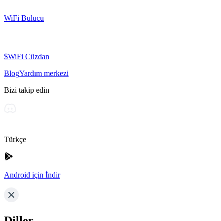
WiFi Bulucu
$WiFi Cüzdan
Blog
Yardım merkezi
Bizi takip edin
Türkçe
Android için İndir
Diller