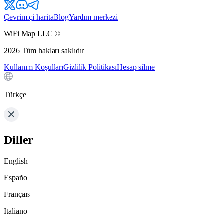
Çevrimiçi harita
Blog
Yardım merkezi
WiFi Map LLC ©
2026
Tüm hakları saklıdır
Kullanım Koşulları
Gizlilik Politikası
Hesap silme
Türkçe
Diller
English
Español
Français
Italiano