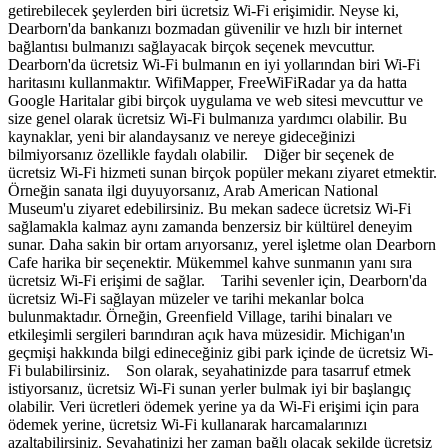
getirebilecek şeylerden biri ücretsiz Wi-Fi erişimidir. Neyse ki,
Dearborn'da bankanızı bozmadan güvenilir ve hızlı bir internet
bağlantısı bulmanızı sağlayacak birçok seçenek mevcuttur.
Dearborn'da ücretsiz Wi-Fi bulmanın en iyi yollarından biri Wi-Fi
haritasını kullanmaktır. WifiMapper, FreeWiFiRadar ya da hatta
Google Haritalar gibi birçok uygulama ve web sitesi mevcuttur ve
size genel olarak ücretsiz Wi-Fi bulmanıza yardımcı olabilir. Bu
kaynaklar, yeni bir alandaysanız ve nereye gideceğinizi
bilmiyorsanız özellikle faydalı olabilir. Diğer bir seçenek de
ücretsiz Wi-Fi hizmeti sunan birçok popüler mekanı ziyaret etmektir.
Örneğin sanata ilgi duyuyorsanız, Arab American National
Museum'u ziyaret edebilirsiniz. Bu mekan sadece ücretsiz Wi-Fi
sağlamakla kalmaz aynı zamanda benzersiz bir kültürel deneyim
sunar. Daha sakin bir ortam arıyorsanız, yerel işletme olan Dearborn
Cafe harika bir seçenektir. Mükemmel kahve sunmanın yanı sıra
ücretsiz Wi-Fi erişimi de sağlar. Tarihi sevenler için, Dearborn'da
ücretsiz Wi-Fi sağlayan müzeler ve tarihi mekanlar bolca
bulunmaktadır. Örneğin, Greenfield Village, tarihi binaları ve
etkileşimli sergileri barındıran açık hava müzesidir. Michigan'ın
geçmişi hakkında bilgi edineceğiniz gibi park içinde de ücretsiz Wi-
Fi bulabilirsiniz. Son olarak, seyahatinizde para tasarruf etmek
istiyorsanız, ücretsiz Wi-Fi sunan yerler bulmak iyi bir başlangıç
olabilir. Veri ücretleri ödemek yerine ya da Wi-Fi erişimi için para
ödemek yerine, ücretsiz Wi-Fi kullanarak harcamalarınızı
azaltabilirsiniz. Seyahatinizi her zaman bağlı olacak şekilde ücretsiz