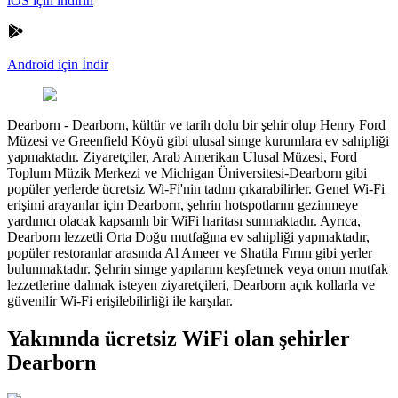
iOS için indirin
Android için İndir
Dearborn
-
Dearborn, kültür ve tarih dolu bir şehir olup Henry Ford
Müzesi ve Greenfield Köyü gibi ulusal simge kurumlara ev sahipliği
yapmaktadır. Ziyaretçiler, Arab Amerikan Ulusal Müzesi, Ford
Toplum Müzik Merkezi ve Michigan Üniversitesi-Dearborn gibi
popüler yerlerde ücretsiz Wi-Fi'nin tadını çıkarabilirler. Genel Wi-Fi
erişimi arayanlar için Dearborn, şehrin hotspotlarını gezinmeye
yardımcı olacak kapsamlı bir WiFi haritası sunmaktadır. Ayrıca,
Dearborn lezzetli Orta Doğu mutfağına ev sahipliği yapmaktadır,
popüler restoranlar arasında Al Ameer ve Shatila Fırını gibi yerler
bulunmaktadır. Şehrin simge yapılarını keşfetmek veya onun mutfak
lezzetlerine dalmak isteyen ziyaretçileri, Dearborn açık kollarla ve
güvenilir Wi-Fi erişilebilirliği ile karşılar.
Yakınında ücretsiz WiFi olan şehirler
Dearborn