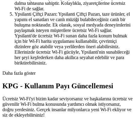
dalma tahtasına sahiptir. Kolaylıkla, ziyaretçilerine ücretsiz
Wi-Fi de sağlar.
Ypsilanti Çiftçi Pazarı: Ypsilanti Çiftçi Pazarı, taze ürünler, el
yapımı el sanatları ve canlı müziği bulabileceğiniz canlı bir
buluşma noktasıdır. Ek olarak, sosyal medyada deneyimlerini
paylaşmak isteyen müşterilere ücretsiz Wi-Fi sağlar.
Ypsilanti'de ücretsiz Wi-Fi sunan daha fazla konum bulmak
için bir Wi-Fi harita uygulaması kullanabilir, çevrimiçi
dizinlere göz atabilir veya yerlilerden öneri alabilirsiniz.
Ellerinizde ücretsiz Wi-Fi gücüyle, Ypsilanti'nin sunabileceği
her şeyi keşfederken daha akıllıca seyahat edebilir ve para
biriktirebilirsiniz.
Daha fazla göster
KPG - Kullanım Payı Güncellemesi
Ücretsiz Wi-Fi'yi bizim kadar seviyorsanız ve başkalarına ücretsiz ve
güvenilir Wi-Fi bulma konusunda yardımcı olmak istiyorsanız,
doğru yerdesiniz. Gerçek insanlar milyonlarca yeni Wi-Fi ekliyor ve
siz de ekleyebilirsiniz!