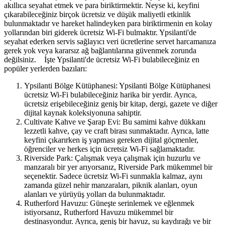
akıllıca seyahat etmek ve para biriktirmektir. Neyse ki, keyfini
çıkarabileceğiniz birçok ücretsiz ve düşük maliyetli etkinlik
bulunmaktadır ve hareket halindeyken para biriktirmenin en kolay
yollarından biri giderek ücretsiz Wi-Fi bulmaktır. Ypsilanti'de
seyahat ederken servis sağlayıcı veri ücretlerine servet harcamanıza
gerek yok veya kararsız ağ bağlantılarına güvenmek zorunda
değilsiniz. İşte Ypsilanti'de ücretsiz Wi-Fi bulabileceğiniz en
popüler yerlerden bazıları:
Ypsilanti Bölge Kütüphanesi: Ypsilanti Bölge Kütüphanesi
ücretsiz Wi-Fi bulabileceğiniz harika bir yerdir. Ayrıca,
ücretsiz erişebileceğiniz geniş bir kitap, dergi, gazete ve diğer
dijital kaynak koleksiyonuna sahiptir.
Cultivate Kahve ve Şarap Evi: Bu samimi kahve dükkanı
lezzetli kahve, çay ve craft birası sunmaktadır. Ayrıca, latte
keyfini çıkarırken iş yapması gereken dijital göçmenler,
öğrenciler ve herkes için ücretsiz Wi-Fi sağlamaktadır.
Riverside Park: Çalışmak veya çalışmak için huzurlu ve
manzaralı bir yer arıyorsanız, Riverside Park mükemmel bir
seçenektir. Sadece ücretsiz Wi-Fi sunmakla kalmaz, aynı
zamanda güzel nehir manzaraları, piknik alanları, oyun
alanları ve yürüyüş yolları da bulunmaktadır.
Rutherford Havuzu: Güneşte serinlemek ve eğlenmek
istiyorsanız, Rutherford Havuzu mükemmel bir
destinasyondur. Ayrıca, geniş bir havuz, su kaydırağı ve bir