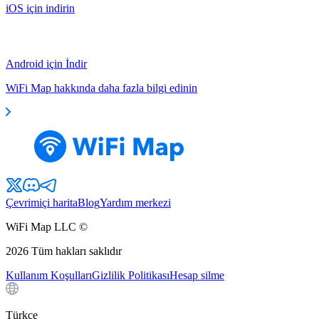
iOS için indirin
Android için İndir
WiFi Map hakkında daha fazla bilgi edinin
Çevrimiçi harita
Blog
Yardım merkezi
WiFi Map LLC ©
2026
Tüm hakları saklıdır
Kullanım Koşulları
Gizlilik Politikası
Hesap silme
Türkçe