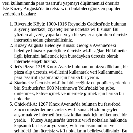
veri kullanımında para tasarrufu yapmayı düşünmenizi öneririz.
İşte Kuzey Augusta'da ücretsiz wi-fi bulabileceğiniz en popüler
yerlerden bazıları:
Riverside Köyü: 1000-1016 Reynolds Caddesi'nde bulunan
alışveriş merkezi, ziyaretçilerine ücretsiz wi-fi sunar. Bu
yüzden alışveriş yaparken veya bir şeyler atıştırırken ücretsiz
internetin tadını çıkarabilirsiniz.
Kuzey Augusta Belediye Binası: Georgia Avenue'deki
belediye binası ziyaretçilere ücretsiz wi-fi sağlar. Hükümetle
ilgili işlerinizi halletmek için buradayken ücretsiz olarak
internete erişebilirsiniz.
Jet's Pizza: 1218 Knox Ave'de bulunan bu pizza dükkanı, bir
pizza alıp ücretsiz wi-fi'lerini kullanarak veri kullanımında
para tasarrufu yapmanız için harika bir yerdir.
Starbucks: Ücretsiz wi-fi bulabileceğiniz en popüler yerlerden
biri Starbucks'tır. 903 Martintown Yolu'ndaki bu şube,
dinlenmek, kahve içmek ve internete girmek için harika bir
noktadır.
Chick-fil-A: 1267 Knox Avenue'da bulunan bu fast-food
zinciri müşterilerine ücretsiz wi-fi sunar. Hızlı bir şeyler
atıştırmak ve interneti ücretsiz kullanmak için mükemmel bir
yerdir. Kuzey Augusta'da ücretsiz wi-fi noktaları hakkında
kapsamlı bir liste arıyorsanız, wifi haritasını indirin ve
şehirdeki tüm ücretsiz wi-fi noktalarını belirleyebilirsiniz. Bu