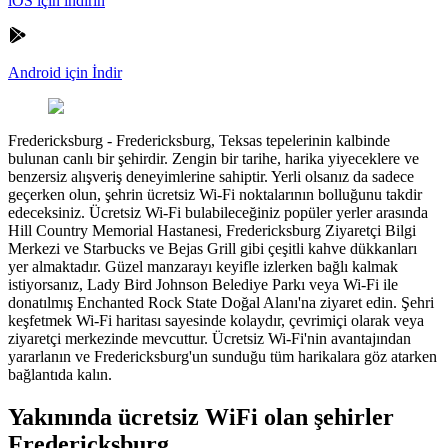
iOS için indirin
Android için İndir
Fredericksburg
-
Fredericksburg, Teksas tepelerinin kalbinde
bulunan canlı bir şehirdir. Zengin bir tarihe, harika yiyeceklere ve
benzersiz alışveriş deneyimlerine sahiptir. Yerli olsanız da sadece
geçerken olun, şehrin ücretsiz Wi-Fi noktalarının bolluğunu takdir
edeceksiniz. Ücretsiz Wi-Fi bulabileceğiniz popüler yerler arasında
Hill Country Memorial Hastanesi, Fredericksburg Ziyaretçi Bilgi
Merkezi ve Starbucks ve Bejas Grill gibi çeşitli kahve dükkanları
yer almaktadır. Güzel manzarayı keyifle izlerken bağlı kalmak
istiyorsanız, Lady Bird Johnson Belediye Parkı veya Wi-Fi ile
donatılmış Enchanted Rock State Doğal Alanı'na ziyaret edin. Şehri
keşfetmek Wi-Fi haritası sayesinde kolaydır, çevrimiçi olarak veya
ziyaretçi merkezinde mevcuttur. Ücretsiz Wi-Fi'nin avantajından
yararlanın ve Fredericksburg'un sunduğu tüm harikalara göz atarken
bağlantıda kalın.
Yakınında ücretsiz WiFi olan şehirler
Fredericksburg