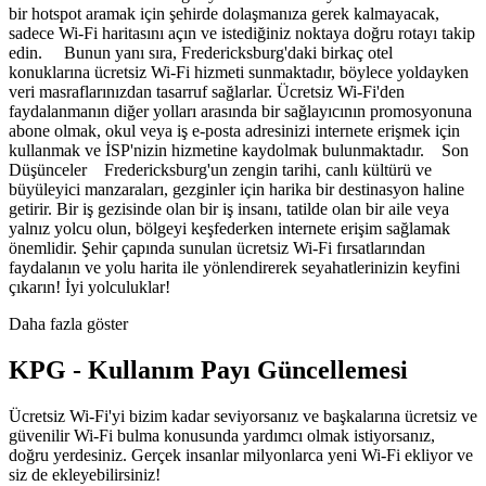
bir hotspot aramak için şehirde dolaşmanıza gerek kalmayacak,
sadece Wi-Fi haritasını açın ve istediğiniz noktaya doğru rotayı takip
edin. Bunun yanı sıra, Fredericksburg'daki birkaç otel
konuklarına ücretsiz Wi-Fi hizmeti sunmaktadır, böylece yoldayken
veri masraflarınızdan tasarruf sağlarlar. Ücretsiz Wi-Fi'den
faydalanmanın diğer yolları arasında bir sağlayıcının promosyonuna
abone olmak, okul veya iş e-posta adresinizi internete erişmek için
kullanmak ve İSP'nizin hizmetine kaydolmak bulunmaktadır. Son
Düşünceler Fredericksburg'un zengin tarihi, canlı kültürü ve
büyüleyici manzaraları, gezginler için harika bir destinasyon haline
getirir. Bir iş gezisinde olan bir iş insanı, tatilde olan bir aile veya
yalnız yolcu olun, bölgeyi keşfederken internete erişim sağlamak
önemlidir. Şehir çapında sunulan ücretsiz Wi-Fi fırsatlarından
faydalanın ve yolu harita ile yönlendirerek seyahatlerinizin keyfini
çıkarın! İyi yolculuklar!
Daha fazla göster
KPG - Kullanım Payı Güncellemesi
Ücretsiz Wi-Fi'yi bizim kadar seviyorsanız ve başkalarına ücretsiz ve
güvenilir Wi-Fi bulma konusunda yardımcı olmak istiyorsanız,
doğru yerdesiniz. Gerçek insanlar milyonlarca yeni Wi-Fi ekliyor ve
siz de ekleyebilirsiniz!