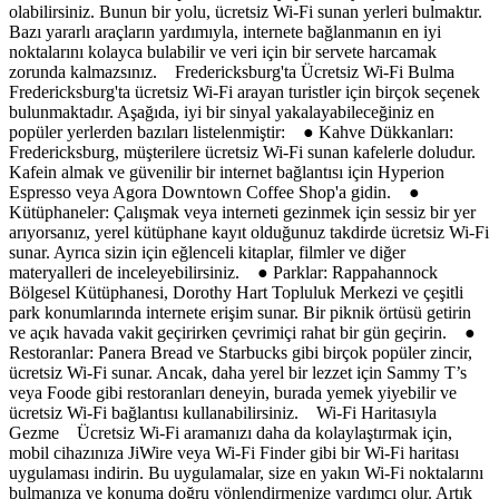
olabilirsiniz. Bunun bir yolu, ücretsiz Wi-Fi sunan yerleri bulmaktır.
Bazı yararlı araçların yardımıyla, internete bağlanmanın en iyi
noktalarını kolayca bulabilir ve veri için bir servete harcamak
zorunda kalmazsınız. Fredericksburg'ta Ücretsiz Wi-Fi Bulma
Fredericksburg'ta ücretsiz Wi-Fi arayan turistler için birçok seçenek
bulunmaktadır. Aşağıda, iyi bir sinyal yakalayabileceğiniz en
popüler yerlerden bazıları listelenmiştir: ● Kahve Dükkanları:
Fredericksburg, müşterilere ücretsiz Wi-Fi sunan kafelerle doludur.
Kafein almak ve güvenilir bir internet bağlantısı için Hyperion
Espresso veya Agora Downtown Coffee Shop'a gidin. ●
Kütüphaneler: Çalışmak veya interneti gezinmek için sessiz bir yer
arıyorsanız, yerel kütüphane kayıt olduğunuz takdirde ücretsiz Wi-Fi
sunar. Ayrıca sizin için eğlenceli kitaplar, filmler ve diğer
materyalleri de inceleyebilirsiniz. ● Parklar: Rappahannock
Bölgesel Kütüphanesi, Dorothy Hart Topluluk Merkezi ve çeşitli
park konumlarında internete erişim sunar. Bir piknik örtüsü getirin
ve açık havada vakit geçirirken çevrimiçi rahat bir gün geçirin. ●
Restoranlar: Panera Bread ve Starbucks gibi birçok popüler zincir,
ücretsiz Wi-Fi sunar. Ancak, daha yerel bir lezzet için Sammy T’s
veya Foode gibi restoranları deneyin, burada yemek yiyebilir ve
ücretsiz Wi-Fi bağlantısı kullanabilirsiniz. Wi-Fi Haritasıyla
Gezme Ücretsiz Wi-Fi aramanızı daha da kolaylaştırmak için,
mobil cihazınıza JiWire veya Wi-Fi Finder gibi bir Wi-Fi haritası
uygulaması indirin. Bu uygulamalar, size en yakın Wi-Fi noktalarını
bulmanıza ve konuma doğru yönlendirmenize yardımcı olur. Artık