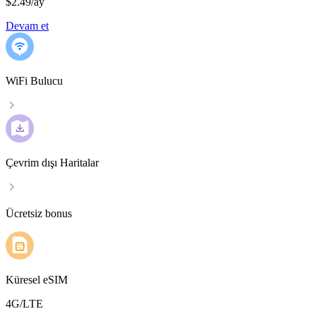
$2.49
/
ay
Devam et
WiFi Bulucu
Çevrim dışı Haritalar
Ücretsiz bonus
Küresel eSIM
4G/LTE