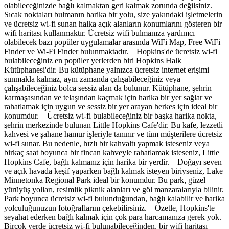
olabileceğinizde bağlı kalmaktan geri kalmak zorunda değilsiniz.
Sıcak noktaları bulmanın harika bir yolu, size yakındaki işletmelerin
ve ücretsiz wi-fi sunan halka açık alanların konumlarını gösteren bir
wifi haritası kullanmaktır. Ücretsiz wifi bulmanıza yardımcı
olabilecek bazı popüler uygulamalar arasında WiFi Map, Free WiFi
Finder ve Wi-Fi Finder bulunmaktadır. Hopkins'de ücretsiz wi-fi
bulabileceğiniz en popüler yerlerden biri Hopkins Halk
Kütüphanesi'dir. Bu kütüphane yalnızca ücretsiz internet erişimi
sunmakla kalmaz, aynı zamanda çalışabileceğiniz veya
çalışabileceğiniz bolca sessiz alan da bulunur. Kütüphane, şehrin
karmaşasından ve telaşından kaçmak için harika bir yer sağlar ve
rahatlamak için uygun ve sessiz bir yer arayan herkes için ideal bir
konumdur. Ücretsiz wi-fi bulabileceğiniz bir başka harika nokta,
şehrin merkezinde bulunan Little Hopkins Cafe'dir. Bu kafe, lezzetli
kahvesi ve şahane hamur işleriyle tanınır ve tüm müşterilere ücretsiz
wi-fi sunar. Bu nedenle, hızlı bir kahvaltı yapmak isteseniz veya
birkaç saat boyunca bir fincan kahveyle rahatlamak isteseniz, Little
Hopkins Cafe, bağlı kalmanız için harika bir yerdir. Doğayı seven
ve açık havada keşif yaparken bağlı kalmak isteyen biriyseniz, Lake
Minnetonka Regional Park ideal bir konumdur. Bu park, güzel
yürüyüş yolları, resimlik piknik alanları ve göl manzaralarıyla bilinir.
Park boyunca ücretsiz wi-fi bulunduğundan, bağlı kalabilir ve harika
yolculuğunuzun fotoğraflarını çekebilirsiniz. Özetle, Hopkins'te
seyahat ederken bağlı kalmak için çok para harcamanıza gerek yok.
Birçok yerde ücretsiz wi-fi bulunabileceğinden, bir wifi haritası