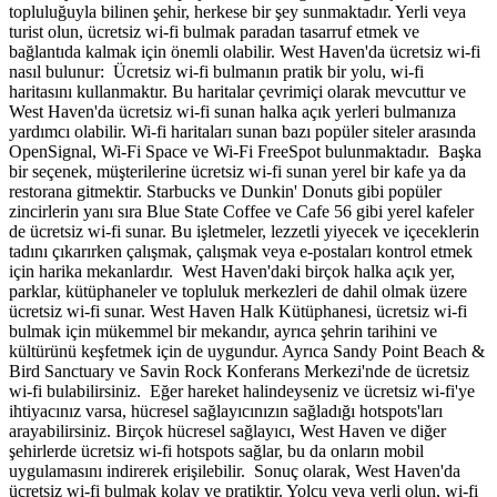
topluluğuyla bilinen şehir, herkese bir şey sunmaktadır. Yerli veya
turist olun, ücretsiz wi-fi bulmak paradan tasarruf etmek ve
bağlantıda kalmak için önemli olabilir. West Haven'da ücretsiz wi-fi
nasıl bulunur: Ücretsiz wi-fi bulmanın pratik bir yolu, wi-fi
haritasını kullanmaktır. Bu haritalar çevrimiçi olarak mevcuttur ve
West Haven'da ücretsiz wi-fi sunan halka açık yerleri bulmanıza
yardımcı olabilir. Wi-fi haritaları sunan bazı popüler siteler arasında
OpenSignal, Wi-Fi Space ve Wi-Fi FreeSpot bulunmaktadır. Başka
bir seçenek, müşterilerine ücretsiz wi-fi sunan yerel bir kafe ya da
restorana gitmektir. Starbucks ve Dunkin' Donuts gibi popüler
zincirlerin yanı sıra Blue State Coffee ve Cafe 56 gibi yerel kafeler
de ücretsiz wi-fi sunar. Bu işletmeler, lezzetli yiyecek ve içeceklerin
tadını çıkarırken çalışmak, çalışmak veya e-postaları kontrol etmek
için harika mekanlardır. West Haven'daki birçok halka açık yer,
parklar, kütüphaneler ve topluluk merkezleri de dahil olmak üzere
ücretsiz wi-fi sunar. West Haven Halk Kütüphanesi, ücretsiz wi-fi
bulmak için mükemmel bir mekandır, ayrıca şehrin tarihini ve
kültürünü keşfetmek için de uygundur. Ayrıca Sandy Point Beach &
Bird Sanctuary ve Savin Rock Konferans Merkezi'nde de ücretsiz
wi-fi bulabilirsiniz. Eğer hareket halindeyseniz ve ücretsiz wi-fi'ye
ihtiyacınız varsa, hücresel sağlayıcınızın sağladığı hotspots'ları
arayabilirsiniz. Birçok hücresel sağlayıcı, West Haven ve diğer
şehirlerde ücretsiz wi-fi hotspots sağlar, bu da onların mobil
uygulamasını indirerek erişilebilir. Sonuç olarak, West Haven'da
ücretsiz wi-fi bulmak kolay ve pratiktir. Yolcu veya yerli olun, wi-fi