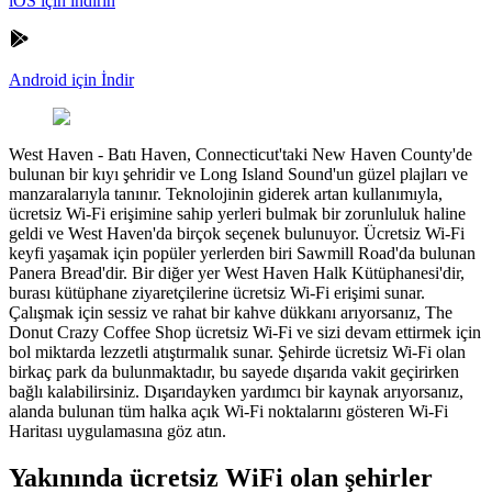
iOS için indirin
Android için İndir
West Haven
-
Batı Haven, Connecticut'taki New Haven County'de
bulunan bir kıyı şehridir ve Long Island Sound'un güzel plajları ve
manzaralarıyla tanınır. Teknolojinin giderek artan kullanımıyla,
ücretsiz Wi-Fi erişimine sahip yerleri bulmak bir zorunluluk haline
geldi ve West Haven'da birçok seçenek bulunuyor. Ücretsiz Wi-Fi
keyfi yaşamak için popüler yerlerden biri Sawmill Road'da bulunan
Panera Bread'dir. Bir diğer yer West Haven Halk Kütüphanesi'dir,
burası kütüphane ziyaretçilerine ücretsiz Wi-Fi erişimi sunar.
Çalışmak için sessiz ve rahat bir kahve dükkanı arıyorsanız, The
Donut Crazy Coffee Shop ücretsiz Wi-Fi ve sizi devam ettirmek için
bol miktarda lezzetli atıştırmalık sunar. Şehirde ücretsiz Wi-Fi olan
birkaç park da bulunmaktadır, bu sayede dışarıda vakit geçirirken
bağlı kalabilirsiniz. Dışarıdayken yardımcı bir kaynak arıyorsanız,
alanda bulunan tüm halka açık Wi-Fi noktalarını gösteren Wi-Fi
Haritası uygulamasına göz atın.
Yakınında ücretsiz WiFi olan şehirler