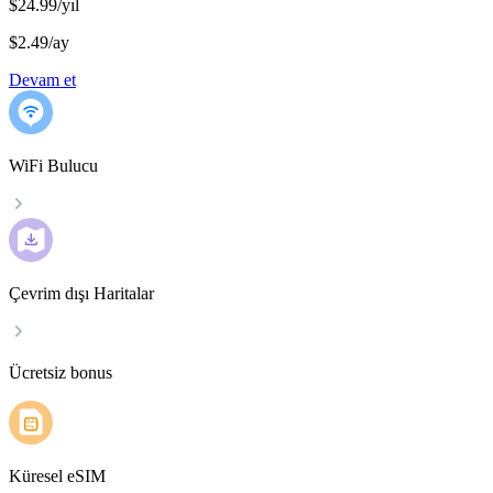
$24.99/yıl
$2.49
/
ay
Devam et
WiFi Bulucu
Çevrim dışı Haritalar
Ücretsiz bonus
Küresel eSIM