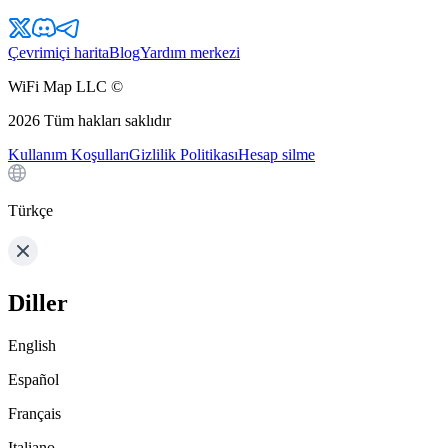
Çevrimiçi harita
Blog
Yardım merkezi
WiFi Map LLC ©
2026
Tüm hakları saklıdır
Kullanım Koşulları
Gizlilik Politikası
Hesap silme
Türkçe
Diller
English
Español
Français
Italiano