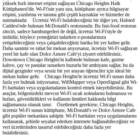
yüksek hızlı internet erişimi sağlayan Chicago Heights Halk
Kütüphanesi'dir. Wi-Fi'nin yanı sıra, kütüphane ayrıca bilgisayar
erişimi, yazdırma ve tarama gibi çeşitli kaynaklar ve hizmetler de
sunmaktadır. Ücretsiz Wi-Fi bulabileceğiniz bir diğer yer, Halsted
Caddesi'nde bulunan McDonald's restoranıdır. Bu fast-food restoran
zinciri, sadece hamburgerleri ile değil, ücretsiz Wi-Fi'siyle de
ünlüdür, böylece yemeğinizi tadarken e-postalarınıza
yetişebileceğiniz veya çalışabileceğiniz harika bir yer haline gelir.
Daha samimi ve rahat bir mekan arıyorsanız, ücretsiz Wi-Fi sağlayan
yerel bir kafe olan Dolce Amore Cafe'yi ziyaret edebilirsiniz.
Downtown Chicago Heights'in kalbinde bulunan kafe, gurme
kahve, çay ve pastalar sunarken huzurlu bir ambiyans sağlar, bu da
dijital gezginler veya sessiz bir yer arayan öğrenciler için ideal bir
mekan haline gelir. Chicago Heights'te ücretsiz Wi-Fi sunan daha
fazla yer bulmak istiyorsanız, WifiMapper veya OpenSignal gibi Wi-
Fi haritaları veya uygulamalarını kontrol etmek isteyebilirsiniz. Bu
araçlar, bölgenizdeki mevcut Wi-Fi sıcak noktalarını bulmanıza ve
hızları, güvenilirlikleri ve kullanım limitleri hakkında bilgi
sağlamanıza olanak tanır. Özetlemek gerekirse, Chicago Heights,
ücretsiz Wi-Fi sunan kütüphane, McDonald's ve Dolce Amore Cafe
gibi popüler mekanlara sahiptir. Wi-Fi haritaları veya uygulamalarını
kullanarak, şehirde seyahat ederken internete bağlanabileceğiniz ve
veri ücretlerinden tasarruf edebileceğiniz daha fazla yer
bulabilirsiniz.