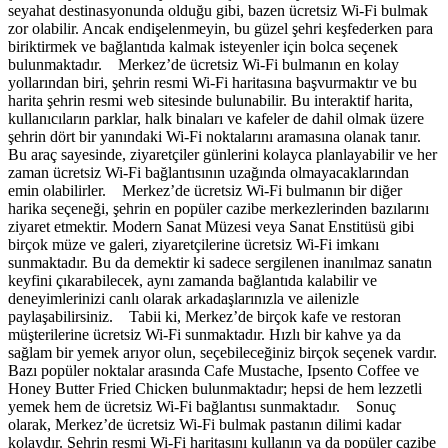
seyahat destinasyonunda olduğu gibi, bazen ücretsiz Wi-Fi bulmak
zor olabilir. Ancak endişelenmeyin, bu güzel şehri keşfederken para
biriktirmek ve bağlantıda kalmak isteyenler için bolca seçenek
bulunmaktadır. Merkez’de ücretsiz Wi-Fi bulmanın en kolay
yollarından biri, şehrin resmi Wi-Fi haritasına başvurmaktır ve bu
harita şehrin resmi web sitesinde bulunabilir. Bu interaktif harita,
kullanıcıların parklar, halk binaları ve kafeler de dahil olmak üzere
şehrin dört bir yanındaki Wi-Fi noktalarını aramasına olanak tanır.
Bu araç sayesinde, ziyaretçiler günlerini kolayca planlayabilir ve her
zaman ücretsiz Wi-Fi bağlantısının uzağında olmayacaklarından
emin olabilirler. Merkez’de ücretsiz Wi-Fi bulmanın bir diğer
harika seçeneği, şehrin en popüler cazibe merkezlerinden bazılarını
ziyaret etmektir. Modern Sanat Müzesi veya Sanat Enstitüsü gibi
birçok müze ve galeri, ziyaretçilerine ücretsiz Wi-Fi imkanı
sunmaktadır. Bu da demektir ki sadece sergilenen inanılmaz sanatın
keyfini çıkarabilecek, aynı zamanda bağlantıda kalabilir ve
deneyimlerinizi canlı olarak arkadaşlarınızla ve ailenizle
paylaşabilirsiniz. Tabii ki, Merkez’de birçok kafe ve restoran
müşterilerine ücretsiz Wi-Fi sunmaktadır. Hızlı bir kahve ya da
sağlam bir yemek arıyor olun, seçebileceğiniz birçok seçenek vardır.
Bazı popüler noktalar arasında Cafe Mustache, Ipsento Coffee ve
Honey Butter Fried Chicken bulunmaktadır; hepsi de hem lezzetli
yemek hem de ücretsiz Wi-Fi bağlantısı sunmaktadır. Sonuç
olarak, Merkez’de ücretsiz Wi-Fi bulmak pastanın dilimi kadar
kolaydır. Şehrin resmi Wi-Fi haritasını kullanın ya da popüler cazibe