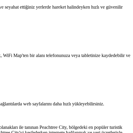
 seyahat ettiğiniz yerlerde hareket halindeyken hızlı ve güvenilir
z, WiFi Map'ten bir alanı telefonunuza veya tabletinize kaydedebilir ve
ağlantılarda web sayfalarını daha hızlı yükleyebilirsiniz.
lanakları ile tanınan Peachtree City, bölgedeki en popüler turistik
chtree City'yi keşfederken internete bağlanmak ve veri ücretleriyle