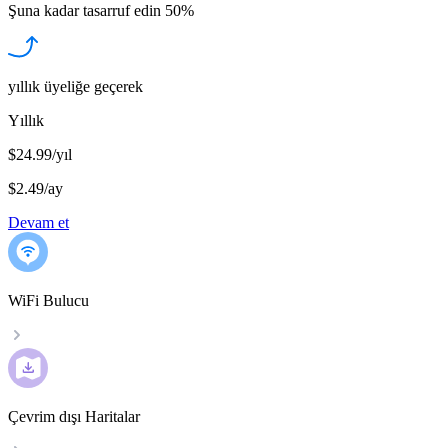
Şuna kadar tasarruf edin
50%
yıllık üyeliğe geçerek
Yıllık
$24.99/yıl
$2.49
/
ay
Devam et
WiFi Bulucu
Çevrim dışı Haritalar