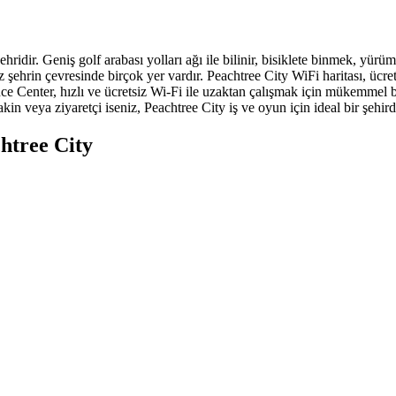
hridir. Geniş golf arabası yolları ağı ile bilinir, bisiklete binmek, yü
z şehrin çevresinde birçok yer vardır. Peachtree City WiFi haritası, ücr
enter, hızlı ve ücretsiz Wi-Fi ile uzaktan çalışmak için mükemmel bir 
 veya ziyaretçi iseniz, Peachtree City iş ve oyun için ideal bir şehirdi
chtree City