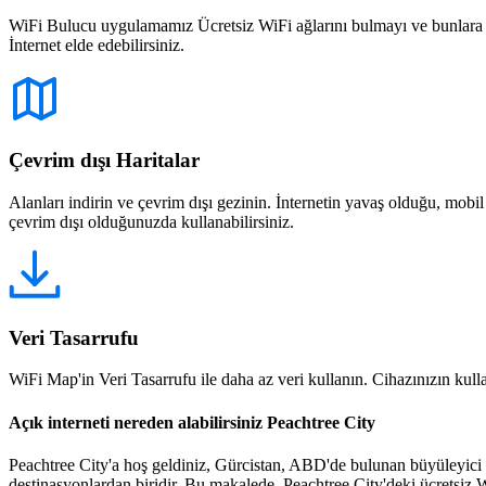
WiFi Bulucu uygulamamız Ücretsiz WiFi ağlarını bulmayı ve bunlara bağ
İnternet elde edebilirsiniz.
Çevrim dışı Haritalar
Alanları indirin ve çevrim dışı gezinin. İnternetin yavaş olduğu, mobi
çevrim dışı olduğunuzda kullanabilirsiniz.
Veri Tasarrufu
WiFi Map'in Veri Tasarrufu ile daha az veri kullanın. Cihazınızın kullan
Açık interneti nereden alabilirsiniz Peachtree City
Peachtree City'a hoş geldiniz, Gürcistan, ABD'de bulunan büyüleyici ve
destinasyonlardan biridir. Bu makalede, Peachtree City'deki ücretsiz W