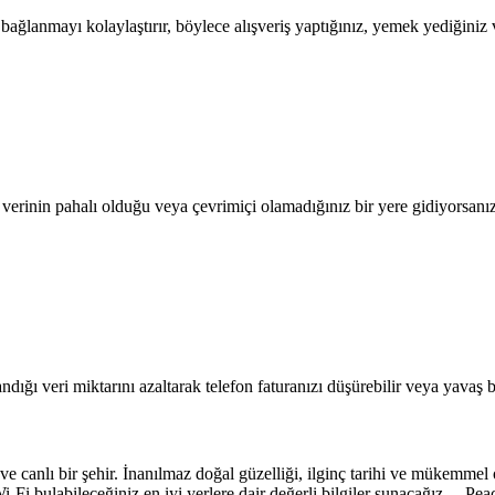
lanmayı kolaylaştırır, böylece alışveriş yaptığınız, yemek yediğiniz ve
l verinin pahalı olduğu veya çevrimiçi olamadığınız bir yere gidiyorsanı
dığı veri miktarını azaltarak telefon faturanızı düşürebilir veya yavaş b
 canlı bir şehir. İnanılmaz doğal güzelliği, ilginç tarihi ve mükemmel o
i-Fi bulabileceğiniz en iyi yerlere dair değerli bilgiler sunacağız. Pea