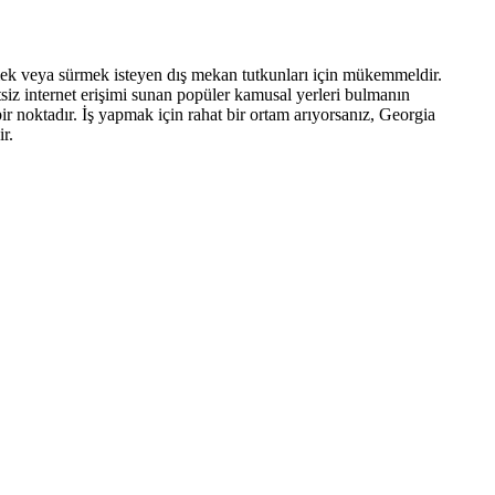
rümek veya sürmek isteyen dış mekan tutkunları için mükemmeldir.
etsiz internet erişimi sunan popüler kamusal yerleri bulmanın
noktadır. İş yapmak için rahat bir ortam arıyorsanız, Georgia
r.