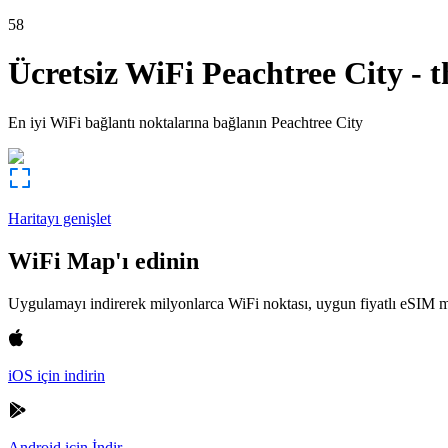
58
Ücretsiz WiFi
Peachtree City
-
t
En iyi WiFi bağlantı noktalarına bağlanın
Peachtree City
Haritayı genişlet
WiFi Map'ı edinin
Uygulamayı indirerek milyonlarca WiFi noktası, uygun fiyatlı eSIM m
iOS için indirin
Android için İndir