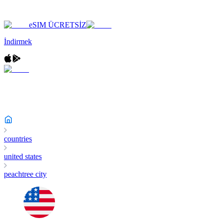
eSIM ÜCRETSİZ
İndirmek
countries
united states
peachtree city