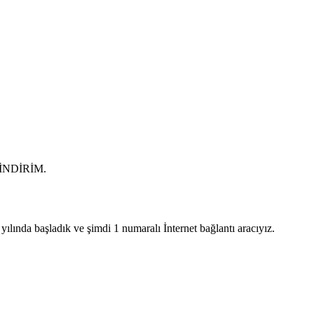
0 İNDİRİM.
lında başladık ve şimdi 1 numaralı İnternet bağlantı aracıyız.