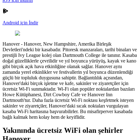
iOS için indirin
Android için İndir
Hanover
-
Hanover, New Hampshire, Amerika Birleşik
Devletleri'ndeki bir kasabadır. Pitoresk manzaraları, tarihi binaları ve
prestijli Ivy League kolej olan Dartmouth College ile tanınır. Kasaba
doğal güzelliklerle çevrilidir ve yıl boyunca yürüyüş, kayak ve kano
gibi birçok açık hava etkinliğine olanak sağlar. Hanover aynı
zamanda yerel etkinlikler ve festivallerin yıl boyunca düzenlendiği
güçlü bir topluluk duygusuna sahiptir. Bağlantılılık açısından,
Hanover'daki birçok işletme ve kafe, sakinler ve ziyaretçiler için
ücretsiz Wi-Fi sunmaktadır. Wi-Fi olan popüler noktalardan bazıları
Howe Kütüphanesi, Dirt Cowboy Cafe ve Hanover Inn
Dartmouth'tur. Daha fazla ücretsiz Wi-Fi noktası keşfetmek isteyen
sakinler ve ziyaretçiler, Hanover'daki sıcak noktaları vurgulayan
kasaba Wi-Fi haritasına başvurabilirler. Bu misafirperver kasabada
bağlı kalmak hem kolay hem de keyiflidir.
Yakınında ücretsiz WiFi olan şehirler
Hanover