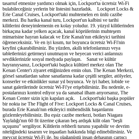
tasarruf etmenize yardımcı olmak için, Lockport'ta ücretsiz Wi-Fi
bulabileceğiniz yerlerin bir listesini hazırladık. Lockport Locks &
Erie Canal Cruises, Lockport'taki muhtemelen en ünlü cazibe
merkezi. Bu harika kanal turu, Lockport'un kalbini ve tarihi
kilitlerini deneyimlemenin en kolay yoludur. 19. yüzyıl kilitlerinden
birkaçına kadar yelken açacak, kanal köprülerinin muhteşem
mimarisine hayran kalacak ve Erie Kanalı'nın etkileyici tarihini
öğreneceksiniz. Ve en iyi kısım, tur boyunca ücretsiz Wi-Fi'nin
keyfini çıkarabilirsiniz. Bu yüzden, akıllı telefonlarınızı veya
tabletlerinizi getirmeyi unutmayın ve heyecan verici anlarınızı
sevdiklerinizle sosyal medyada paylaşın. Sanat ve kültür
hayranıysanız, Lockport'taki başlıca kültürel merkez olan The
Kenan Center'ı ziyaret ettiğinizden emin olun. The Kenan Merkezi,
görsel sanatlardan sahne sanatlarına kadar çeşitli sergiler, atölyeler,
konserler ve etkinlikler sunar yıl boyunca. Ve iyi haber, lobide ve
sanat galerilerinde ücretsiz Wi-Fi'ye erişebilirsiniz. Bu nedenle, e-
postalarınızı kontrol ediyor ya da sanatsal ilham arıyorsanız, The
Kenan Center sizin için kapıları açık. Lockport'taki başka popüler
bir nokta ise The Flight of Five: Lockport Locks & Canal Cruises,
burada Erie Kanalı'nın etkileyici mühendislik başarılarını
gözlemleyebilirsiniz. Bu eşsiz cazibe merkezi, botları Niagara
Yaylalığı'nın 60 ​​fit üzerine çıkaran beş ardışık kilit olan "beşli
uçuşunu" sergiliyor. Kilitlerin rehberli turunu yapabilir ve devrim
niteliğindeki tasarım ve inşaatları hakkında bilgi edinebilirsiniz. Ve
mevcut ücretsiz Wi-Fi ile, bu olağanüstü insan dehasının çarpıcı