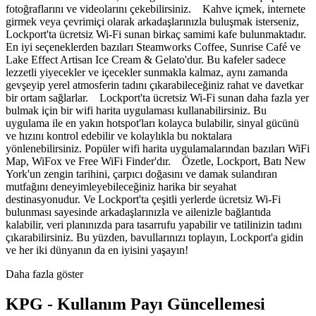
fotoğraflarını ve videolarını çekebilirsiniz. Kahve içmek, internete
girmek veya çevrimiçi olarak arkadaşlarınızla buluşmak isterseniz,
Lockport'ta ücretsiz Wi-Fi sunan birkaç samimi kafe bulunmaktadır.
En iyi seçeneklerden bazıları Steamworks Coffee, Sunrise Café ve
Lake Effect Artisan Ice Cream & Gelato'dur. Bu kafeler sadece
lezzetli yiyecekler ve içecekler sunmakla kalmaz, aynı zamanda
gevşeyip yerel atmosferin tadını çıkarabileceğiniz rahat ve davetkar
bir ortam sağlarlar. Lockport'ta ücretsiz Wi-Fi sunan daha fazla yer
bulmak için bir wifi harita uygulaması kullanabilirsiniz. Bu
uygulama ile en yakın hotspot'ları kolayca bulabilir, sinyal gücünü
ve hızını kontrol edebilir ve kolaylıkla bu noktalara
yönlenebilirsiniz. Popüler wifi harita uygulamalarından bazıları WiFi
Map, WiFox ve Free WiFi Finder'dır. Özetle, Lockport, Batı New
York'un zengin tarihini, çarpıcı doğasını ve damak sulandıran
mutfağını deneyimleyebileceğiniz harika bir seyahat
destinasyonudur. Ve Lockport'ta çeşitli yerlerde ücretsiz Wi-Fi
bulunması sayesinde arkadaşlarınızla ve ailenizle bağlantıda
kalabilir, veri planınızda para tasarrufu yapabilir ve tatilinizin tadını
çıkarabilirsiniz. Bu yüzden, bavullarınızı toplayın, Lockport'a gidin
ve her iki dünyanın da en iyisini yaşayın!
Daha fazla göster
KPG - Kullanım Payı Güncellemesi