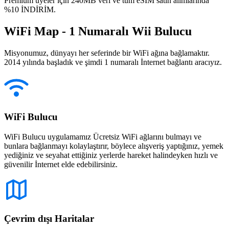
Premium üyeler için 240MB veri ve tüm eSIM satın alımlarında
%10 İNDİRİM.
WiFi Map - 1 Numaralı Wii Bulucu
Misyonumuz, dünyayı her seferinde bir WiFi ağına bağlamaktır.
2014 yılında başladık ve şimdi 1 numaralı İnternet bağlantı aracıyız.
WiFi Bulucu
WiFi Bulucu uygulamamız Ücretsiz WiFi ağlarını bulmayı ve
bunlara bağlanmayı kolaylaştırır, böylece alışveriş yaptığınız, yemek
yediğiniz ve seyahat ettiğiniz yerlerde hareket halindeyken hızlı ve
güvenilir İnternet elde edebilirsiniz.
Çevrim dışı Haritalar