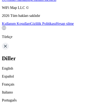
WiFi Map LLC ©
2026
Tüm hakları saklıdır
Kullanım Koşulları
Gizlilik Politikası
Hesap silme
Türkçe
Diller
English
Español
Français
Italiano
Português