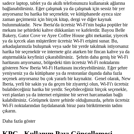
sadece laptop, tablet ya da akıllı telefonunuzu kullanarak ağlarına
bağlanabilirsiniz. Eğer çalışmak ya da çalışmak için sessiz bir yer
arıyorsanız bu harika bir seçenektir, ve kütüphanede ayrıca size
zaman geçirmeniz için birçok kitap, dergi ve diğer kaynak
bulunmaktadır. New Iberia'da ücretsiz Wi-Fi'nin başka popüler bir
mekanı ise şehirdeki kahve dükkanları ve kafelerdir. Bayou Belle
Bakery, Gator Cove ve Ayee Coffee House gibi mekanlar, yiyecek
ya da içecek alan müşterilere ücretsiz Wi-Fi erişimi sunar. Bu,
arkadaşlarınızla buluşmak veya sade bir yerde takılmak istiyorsanız
harika bir seçenektir ve internete göz atarken bir fincan kahve ya da
atıştırmalıkla keyfinizi çıkarabilirsiniz. Şehrin daha geniş bir Wi-Fi
haritasını arıyorsanız, bölgedeki tüm ücretsiz Wi-Fi noktalarını
gösteren New Iberia Wi-Fi Haritasını inceleyebilirsiniz. Eğer şehre
yeniyseniz ya da kütüphane ya da restoranlar dışında daha fazla
seçenek arıyorsanız bu çok yararlı bir kaynaktır. Genel olarak, New
Iberia, yerli bir sakin ya da geçen bir ziyaretçi olun, Wi-Fi'ı ücretsiz
bulabileceğiniz harika bir yerdir. Seçebileceğiniz birçok seçenekle,
veri planları ya da internet erişimine bir servet harcamadan bağlı
kalabilirsiniz. Görüşmek üzere şehirde olduğunuzda, şehrin ücretsiz
Wi-Fi noktalarından faydalanarak biraz para biriktirmenin tadını
çıkarın.
Daha fazla göster
KPG - Kullanım Payı Güncellemesi