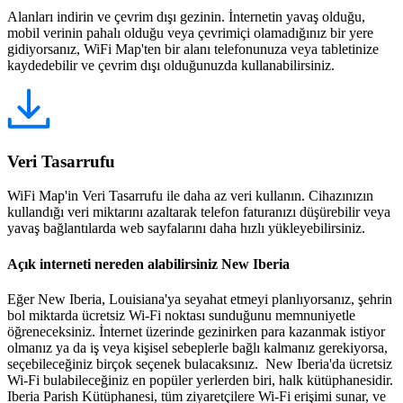
Alanları indirin ve çevrim dışı gezinin. İnternetin yavaş olduğu,
mobil verinin pahalı olduğu veya çevrimiçi olamadığınız bir yere
gidiyorsanız, WiFi Map'ten bir alanı telefonunuza veya tabletinize
kaydedebilir ve çevrim dışı olduğunuzda kullanabilirsiniz.
Veri Tasarrufu
WiFi Map'in Veri Tasarrufu ile daha az veri kullanın. Cihazınızın
kullandığı veri miktarını azaltarak telefon faturanızı düşürebilir veya
yavaş bağlantılarda web sayfalarını daha hızlı yükleyebilirsiniz.
Açık interneti nereden alabilirsiniz New Iberia
Eğer New Iberia, Louisiana'ya seyahat etmeyi planlıyorsanız, şehrin
bol miktarda ücretsiz Wi-Fi noktası sunduğunu memnuniyetle
öğreneceksiniz. İnternet üzerinde gezinirken para kazanmak istiyor
olmanız ya da iş veya kişisel sebeplerle bağlı kalmanız gerekiyorsa,
seçebileceğiniz birçok seçenek bulacaksınız. New Iberia'da ücretsiz
Wi-Fi bulabileceğiniz en popüler yerlerden biri, halk kütüphanesidir.
Iberia Parish Kütüphanesi, tüm ziyaretçilere Wi-Fi erişimi sunar, ve