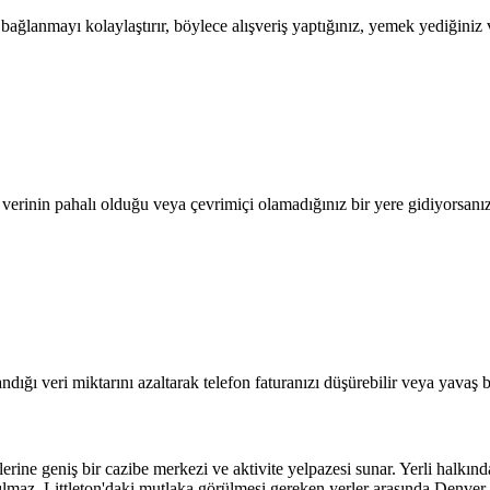
lanmayı kolaylaştırır, böylece alışveriş yaptığınız, yemek yediğiniz ve
l verinin pahalı olduğu veya çevrimiçi olamadığınız bir yere gidiyorsanı
dığı veri miktarını azaltarak telefon faturanızı düşürebilir veya yavaş b
ilerine geniş bir cazibe merkezi ve aktivite yelpazesi sunar. Yerli halkın
ılmaz. Littleton'daki mutlaka görülmesi gereken yerler arasında Denv