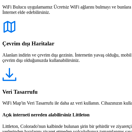
WiFi Bulucu uygulamamız Ücretsiz WiFi ağlarını bulmayı ve bunlara bağ
İnternet elde edebilirsiniz.
Çevrim dışı Haritalar
Alanları indirin ve çevrim dışı gezinin. İnternetin yavaş olduğu, mobi
çevrim dışı olduğunuzda kullanabilirsiniz.
Veri Tasarrufu
WiFi Map'in Veri Tasarrufu ile daha az veri kullanın. Cihazınızın kullan
Açık interneti nereden alabilirsiniz Littleton
Littleton, Colorado'nun kalbinde bulunan şirin bir şehirdir ve ziyaretç
yerlerinden bazılarını ziyaret etmeden yolculuğunuz tamamlanmış say