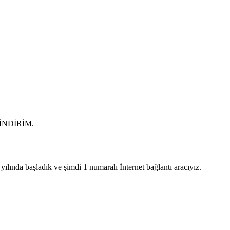
0 İNDİRİM.
lında başladık ve şimdi 1 numaralı İnternet bağlantı aracıyız.