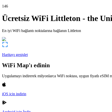
146
Ücretsiz WiFi
Littleton
-
the Uni
En iyi WiFi bağlantı noktalarına bağlanın
Littleton
Haritayı genişlet
WiFi Map'ı edinin
Uygulamayı indirerek milyonlarca WiFi noktası, uygun fiyatlı eSIM m
iOS için indirin
Android için İndir