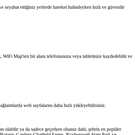
 seyahat ettiğiniz yerlerde hareket halindeyken hızlı ve güvenilir
z, WiFi Map'ten bir alanı telefonunuza veya tabletinize kaydedebilir ve
ağlantılarda web sayfalarını daha hızlı yükleyebilirsiniz.
dan olabilir ya da sadece geçerken olsanız dahi, şehrin en popüler
er Botanic Gardens Chatfield Farms, Roxborough State Park ve