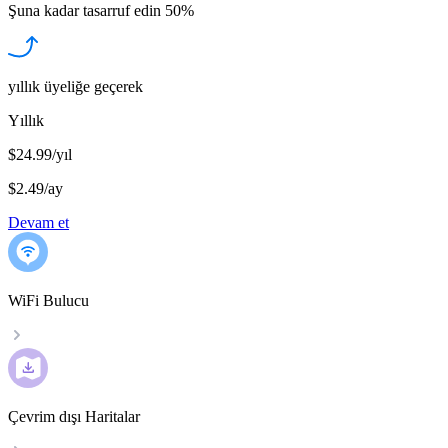
Şuna kadar tasarruf edin
50%
yıllık üyeliğe geçerek
Yıllık
$24.99/yıl
$2.49
/
ay
Devam et
WiFi Bulucu
Çevrim dışı Haritalar