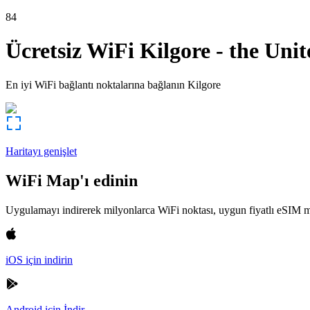
84
Ücretsiz WiFi
Kilgore
-
the Unit
En iyi WiFi bağlantı noktalarına bağlanın
Kilgore
Haritayı genişlet
WiFi Map'ı edinin
Uygulamayı indirerek milyonlarca WiFi noktası, uygun fiyatlı eSIM m
iOS için indirin
Android için İndir