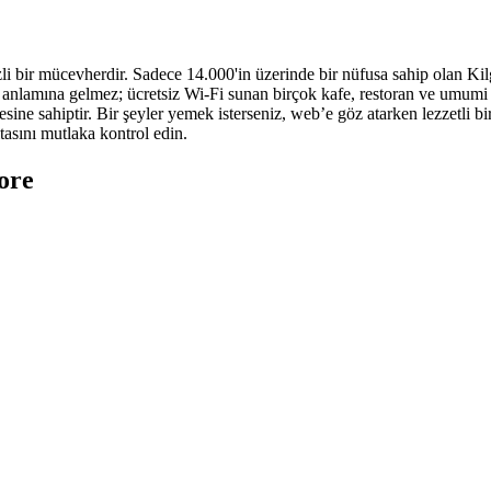
zli bir mücevherdir. Sadece 14.000'in üzerinde bir nüfusa sahip olan Ki
 anlamına gelmez; ücretsiz Wi-Fi sunan birçok kafe, restoran ve umum
lgesine sahiptir. Bir şeyler yemek isterseniz, web’e göz atarken lezzetli 
itasını mutlaka kontrol edin.
ore