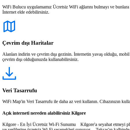
WiFi Bulucu uygulamamız Ücretsiz WiFi ağlarını bulmayı ve bunlara bağ
İnternet elde edebilirsiniz.
Çevrim dışı Haritalar
Alanları indirin ve çevrim dışı gezinin. İnternetin yavaş olduğu, mobi
çevrim dışı olduğunuzda kullanabilirsiniz.
Veri Tasarrufu
WiFi Map'in Veri Tasarrufu ile daha az veri kullanın. Cihazınızın kullan
Açık interneti nereden alabilirsiniz Kilgore
Kilgore - En İyi Ücretsiz Wi-Fi Sunumu Kilgore'a seyahat etmeyi pla
ve yerlilerine ücretsiz Wi-Fi seçenekleri sunuyor. Teksas'ın kalbinde