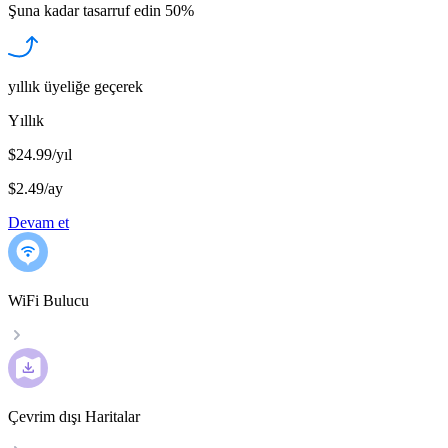
Şuna kadar tasarruf edin
50%
yıllık üyeliğe geçerek
Yıllık
$24.99/yıl
$2.49
/
ay
Devam et
WiFi Bulucu
Çevrim dışı Haritalar