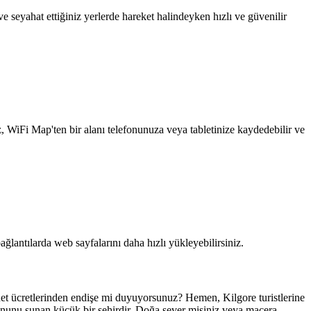
 seyahat ettiğiniz yerlerde hareket halindeyken hızlı ve güvenilir
z, WiFi Map'ten bir alanı telefonunuza veya tabletinize kaydedebilir ve
ağlantılarda web sayfalarını daha hızlı yükleyebilirsiniz.
et ücretlerinden endişe mi duyuyorsunuz? Hemen, Kilgore turistlerine
yonunu sunan küçük bir şehirdir. Doğa sever misiniz veya macera