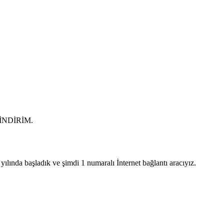
0 İNDİRİM.
lında başladık ve şimdi 1 numaralı İnternet bağlantı aracıyız.