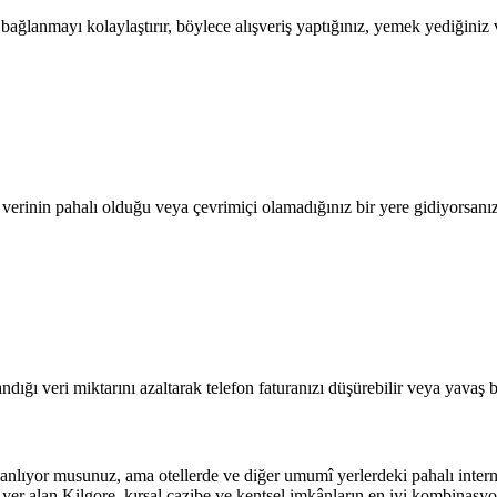
lanmayı kolaylaştırır, böylece alışveriş yaptığınız, yemek yediğiniz ve
l verinin pahalı olduğu veya çevrimiçi olamadığınız bir yere gidiyorsanı
dığı veri miktarını azaltarak telefon faturanızı düşürebilir veya yavaş b
nlıyor musunuz, ama otellerde ve diğer umumî yerlerdeki pahalı intern
 yer alan Kilgore, kırsal cazibe ve kentsel imkânların en iyi kombinas