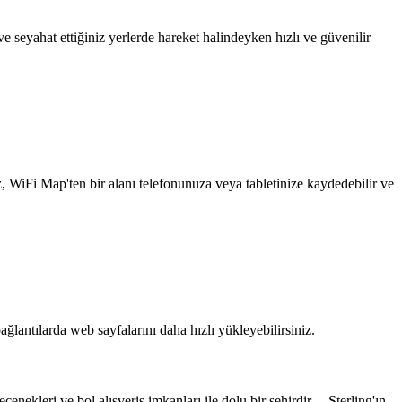
 seyahat ettiğiniz yerlerde hareket halindeyken hızlı ve güvenilir
z, WiFi Map'ten bir alanı telefonunuza veya tabletinize kaydedebilir ve
ağlantılarda web sayfalarını daha hızlı yükleyebilirsiniz.
eçenekleri ve bol alışveriş imkanları ile dolu bir şehirdir. Sterling'ın