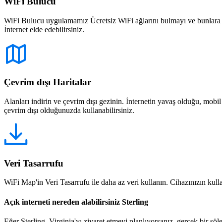
WiFi Bulucu
WiFi Bulucu uygulamamız Ücretsiz WiFi ağlarını bulmayı ve bunlara bağ
İnternet elde edebilirsiniz.
Çevrim dışı Haritalar
Alanları indirin ve çevrim dışı gezinin. İnternetin yavaş olduğu, mobi
çevrim dışı olduğunuzda kullanabilirsiniz.
Veri Tasarrufu
WiFi Map'in Veri Tasarrufu ile daha az veri kullanın. Cihazınızın kullan
Açık interneti nereden alabilirsiniz Sterling
Eğer Sterling, Virginia'yı ziyaret etmeyi planlıyorsanız, gerçek bir şöle