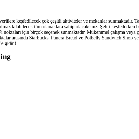
 yerlilere keşfedilecek çok çeşitli aktiviteler ve mekanlar sunmaktadır. T
ulmaz kılabilecek tüm olanaklara sahip olacaksınız. Şehri keşfederken 
-Fi noktaları için birçok seçenek sunmaktadır. Mükemmel çalışma veya çe
noktalar arasında Starbucks, Panera Bread ve Potbelly Sandwich Shop yer
'e gidin!
ling