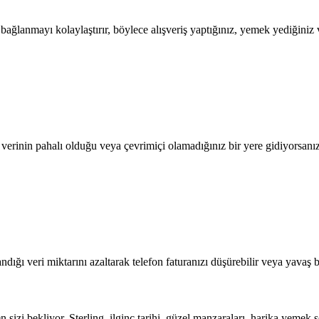
lanmayı kolaylaştırır, böylece alışveriş yaptığınız, yemek yediğiniz ve
l verinin pahalı olduğu veya çevrimiçi olamadığınız bir yere gidiyorsanı
dığı veri miktarını azaltarak telefon faturanızı düşürebilir veya yavaş b
n sizi bekliyor. Sterling, ilginç tarihi, güzel manzaraları, harika yemek s