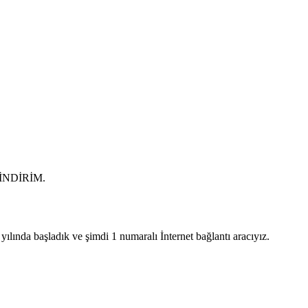
0 İNDİRİM.
lında başladık ve şimdi 1 numaralı İnternet bağlantı aracıyız.