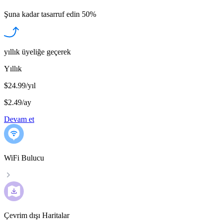
Şuna kadar tasarruf edin
50%
yıllık üyeliğe geçerek
Yıllık
$24.99/yıl
$2.49
/
ay
Devam et
WiFi Bulucu
Çevrim dışı Haritalar