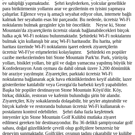
ev sahipliği yapmaktadır. Şehri keşfederken, yolcular genellikle
para biriktirmenin yollarını arar ve gezilerinin en iyisini yapmaya
çalışırlar. Eğlence veya iş amaçlı seyahat ediyor olun, internete bağlı
kalmak her seyahatin esas bir parçasıdır. Bu nedenle, ücretsiz Wi-Fi
noktalarını bulmak gezginler için bir önceliktir. Neyse ki, Stone
Mountain'da ziyaretçilerin ücretsiz olarak bağlanabilecekleri birçok
halka açık Wi-Fi noktası bulunmaktadır. Şehirdeki Wi-Fi noktalarını
bulmak için kullanışlı bir araç Wi-Fi haritasıdır. Bu harita, şehir
haritası üzerinde Wi-Fi noktalarını işaret ederek ziyaretçilerin
ücretsiz Wi-Fi'ye erişmelerini kolaylaştırır. Şehirdeki en popüler
cazibe merkezlerinden biri Stone Mountain Park'tır. Park, yürüyüş
yolları, bisiklet yolları, bir göl ve dağın yamacına yapılmış büyük bir
Konfederasyon Anıtı oyması da dahil olmak üzere 3.200 dönümlük
bir araziye yayılmıştır. Ziyaretçiler, parktaki ücretsiz Wi-Fi
noktalarına bağlanarak açık hava etkinliklerinden keyif alabilir, lazer
gösterilerine katılabilir veya Georgia'da barbekü keyfi yapabilirler.
Başka bir popüler destinasyon Stone Mountain Köyü'dür. Köy,
birkaç dükkân, restoran ve kafenin bulunduğu şirin bir alandır.
Ziyaretçiler, Köy sokaklarında dolaşabilir, bir şeyler atıştırabilir ve
birçok kafede ve restoranda bulunan ücretsiz Wi-Fi kullanarak e-
postalarını kontrol edebilirler. Şehri daha fazla keşfetmek
isteyenler için Stone Mountain Golf Kulübü mutlaka ziyaret
edilmesi gereken bir destinasyondur. Bu 36 delikli şampiyonalar golf
sahası, doğal güzelliklerle çevrili olup golfçülere benzersiz bir
deneyim sunmaktadır. Golfçüler, oyunun tadını çıkarabilir ve kulübe