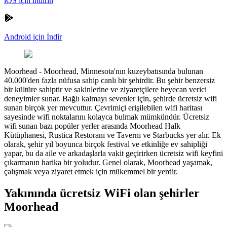
iOS için indirin
Android için İndir
Moorhead
-
Moorhead, Minnesota'nın kuzeybatısında bulunan
40.000'den fazla nüfusa sahip canlı bir şehirdir. Bu şehir benzersiz
bir kültüre sahiptir ve sakinlerine ve ziyaretçilere heyecan verici
deneyimler sunar. Bağlı kalmayı sevenler için, şehirde ücretsiz wifi
sunan birçok yer mevcuttur. Çevrimiçi erişilebilen wifi haritası
sayesinde wifi noktalarını kolayca bulmak mümkündür. Ücretsiz
wifi sunan bazı popüler yerler arasında Moorhead Halk
Kütüphanesi, Rustica Restoranı ve Tavernı ve Starbucks yer alır. Ek
olarak, şehir yıl boyunca birçok festival ve etkinliğe ev sahipliği
yapar, bu da aile ve arkadaşlarla vakit geçirirken ücretsiz wifi keyfini
çıkarmanın harika bir yoludur. Genel olarak, Moorhead yaşamak,
çalışmak veya ziyaret etmek için mükemmel bir yerdir.
Yakınında ücretsiz WiFi olan şehirler
Moorhead