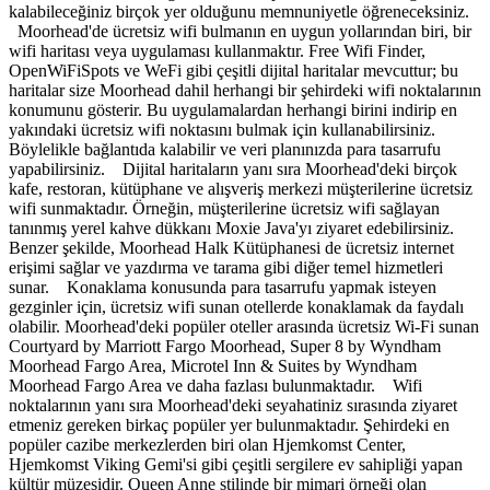
kalabileceğiniz birçok yer olduğunu memnuniyetle öğreneceksiniz.
Moorhead'de ücretsiz wifi bulmanın en uygun yollarından biri, bir
wifi haritası veya uygulaması kullanmaktır. Free Wifi Finder,
OpenWiFiSpots ve WeFi gibi çeşitli dijital haritalar mevcuttur; bu
haritalar size Moorhead dahil herhangi bir şehirdeki wifi noktalarının
konumunu gösterir. Bu uygulamalardan herhangi birini indirip en
yakındaki ücretsiz wifi noktasını bulmak için kullanabilirsiniz.
Böylelikle bağlantıda kalabilir ve veri planınızda para tasarrufu
yapabilirsiniz. Dijital haritaların yanı sıra Moorhead'deki birçok
kafe, restoran, kütüphane ve alışveriş merkezi müşterilerine ücretsiz
wifi sunmaktadır. Örneğin, müşterilerine ücretsiz wifi sağlayan
tanınmış yerel kahve dükkanı Moxie Java'yı ziyaret edebilirsiniz.
Benzer şekilde, Moorhead Halk Kütüphanesi de ücretsiz internet
erişimi sağlar ve yazdırma ve tarama gibi diğer temel hizmetleri
sunar. Konaklama konusunda para tasarrufu yapmak isteyen
gezginler için, ücretsiz wifi sunan otellerde konaklamak da faydalı
olabilir. Moorhead'deki popüler oteller arasında ücretsiz Wi-Fi sunan
Courtyard by Marriott Fargo Moorhead, Super 8 by Wyndham
Moorhead Fargo Area, Microtel Inn & Suites by Wyndham
Moorhead Fargo Area ve daha fazlası bulunmaktadır. Wifi
noktalarının yanı sıra Moorhead'deki seyahatiniz sırasında ziyaret
etmeniz gereken birkaç popüler yer bulunmaktadır. Şehirdeki en
popüler cazibe merkezlerden biri olan Hjemkomst Center,
Hjemkomst Viking Gemi'si gibi çeşitli sergilere ev sahipliği yapan
kültür müzesidir. Queen Anne stilinde bir mimari örneği olan