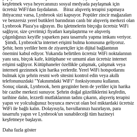
keşfetmek veya heyecanınızı sosyal medyada paylaşmak için
ücretsiz WiFi'dan faydalanın. Biraz alışveriş terapisi yapmaya
ihtiyacınız varsa, Lynbrook sizi kapsıyor. Popüler zincir mağazaları
ve benzersiz yerel butikleri barındıran canlı bir alışveriş merkezi olan
Lynbrook Plaza'ya uğrayın. Bu işletmelerin birçoğu ücretsiz WiFi
sağlıyor, size çevrimiçi fiyatları karşılaştırma ve alışveriş
çılgınlığınızı keyifle yaparken para tasarrufu yapma imkanı veriyor.
Şimdi, Lynbrook'ta internet erişimi bulma konusuna geliyoruz.
Şehir, hem yerliler hem de ziyaretçiler için dijital bağlantının
önemini kabul ediyor. Yukarıda belirtilen ücretsiz WiFi noktalarının
yanı sıra, birçok kafe, kütüphane ve umumi alan ücretsiz internet
erişimi sağlıyor. Kütüphaneler özellikle çalışmak, çalışmak veya
interneti gezinmek için harika yerlerdir. Yerel WiFi hotspotlarını
bulmak için şehrin resmi web sitesini kontrol edin veya akıllı
telefonunuzdaki "Yakınımdaki WiFi" fonksiyonunu kullanın.
Sonuç olarak, Lynbrook, hem gezginler hem de yerliler için harika
bir cazibe merkezi sunuyor. Şehrin doğal güzelliklerini keşfedin,
tarihine dalın, lezzetli mutfaklarının tadını çıkarın, alışveriş terapisi
yapın ve yolculuğunuz boyunca mevcut olan bol miktardaki ücretsiz
WiFi ile bağlı kalın. Dolayısıyla, bavullarınızı hazırlayın, para
tasarrufu yapın ve Lynbrook'un sunabileceği tüm hazineyi
keşfetmeye başlayın.
Daha fazla göster