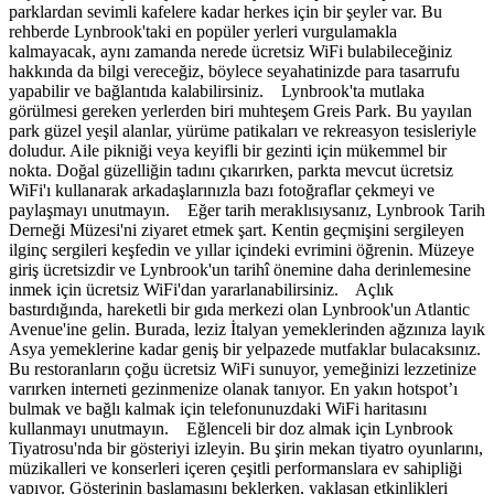
parklardan sevimli kafelere kadar herkes için bir şeyler var. Bu
rehberde Lynbrook'taki en popüler yerleri vurgulamakla
kalmayacak, aynı zamanda nerede ücretsiz WiFi bulabileceğiniz
hakkında da bilgi vereceğiz, böylece seyahatinizde para tasarrufu
yapabilir ve bağlantıda kalabilirsiniz. Lynbrook'ta mutlaka
görülmesi gereken yerlerden biri muhteşem Greis Park. Bu yayılan
park güzel yeşil alanlar, yürüme patikaları ve rekreasyon tesisleriyle
doludur. Aile pikniği veya keyifli bir gezinti için mükemmel bir
nokta. Doğal güzelliğin tadını çıkarırken, parkta mevcut ücretsiz
WiFi'ı kullanarak arkadaşlarınızla bazı fotoğraflar çekmeyi ve
paylaşmayı unutmayın. Eğer tarih meraklısıysanız, Lynbrook Tarih
Derneği Müzesi'ni ziyaret etmek şart. Kentin geçmişini sergileyen
ilginç sergileri keşfedin ve yıllar içindeki evrimini öğrenin. Müzeye
giriş ücretsizdir ve Lynbrook'un tarihî önemine daha derinlemesine
inmek için ücretsiz WiFi'dan yararlanabilirsiniz. Açlık
bastırdığında, hareketli bir gıda merkezi olan Lynbrook'un Atlantic
Avenue'ine gelin. Burada, leziz İtalyan yemeklerinden ağzınıza layık
Asya yemeklerine kadar geniş bir yelpazede mutfaklar bulacaksınız.
Bu restoranların çoğu ücretsiz WiFi sunuyor, yemeğinizi lezzetinize
varırken interneti gezinmenize olanak tanıyor. En yakın hotspot’ı
bulmak ve bağlı kalmak için telefonunuzdaki WiFi haritasını
kullanmayı unutmayın. Eğlenceli bir doz almak için Lynbrook
Tiyatrosu'nda bir gösteriyi izleyin. Bu şirin mekan tiyatro oyunlarını,
müzikalleri ve konserleri içeren çeşitli performanslara ev sahipliği
yapıyor. Gösterinin başlamasını beklerken, yaklaşan etkinlikleri