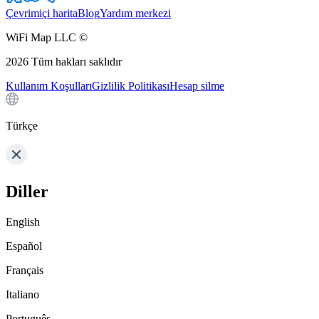
Çevrimiçi harita
Blog
Yardım merkezi
WiFi Map LLC ©
2026
Tüm hakları saklıdır
Kullanım Koşulları
Gizlilik Politikası
Hesap silme
Türkçe
Diller
English
Español
Français
Italiano
Português