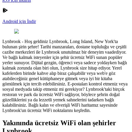
iOS için indirin
Android için İndir
Lynbrook
-
Hoş geldiniz Lynbrook, Long Island, New York'ta
bulunan şirin şehre! Tarihi manzaraları, dostane topluluğu ve çeşitli
cazibe merkezleri ile Lynbrook unutulmaz bir deneyim vaadediyor.
Ve bağlı kalmak isteyenler için şehir ücretsiz WiFi sunan popüler
yerler sunuyor. Dijital gezgin, öğrenci veya sadece yoldayken bağlı
kalmak zorunda olan biri olun, Lynbrook size hitap ediyor. Yerel
kafelerden birinde kahve alıp biraz çalışabilir veya web'e göz
atabileceğiniz genel kütüphaneye gitmek veya iyi bir kitaba
gömülmek için tercih edebilirsiniz. E-postaları kontrol etmeniz veya
sosyal medyada takip etmeniz mi gerekiyor? Lynbrook'taki birçok
restoran ve park da ücretsiz WiFi sağlıyor, böylece şehrin doğal
güzelliklerini ya da lezzetli yemek sahnelerini tadarken bağlı
kalabilirsiniz. Bağlı kalın ve elverişli WiFi haritamız sayesinde
Lynbrook'un ücretsiz WiFi noktalarını keşfedin.
Yakınında ücretsiz WiFi olan şehirler
Lynbrook