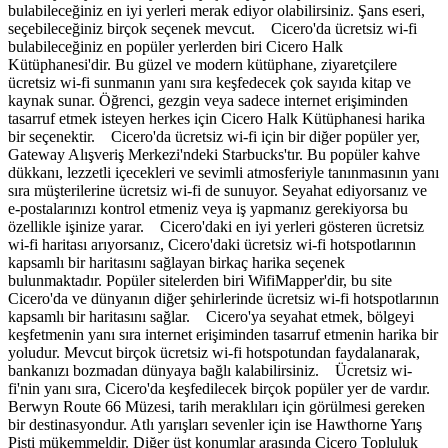
bulabileceğiniz en iyi yerleri merak ediyor olabilirsiniz. Şans eseri,
seçebileceğiniz birçok seçenek mevcut. Cicero'da ücretsiz wi-fi
bulabileceğiniz en popüler yerlerden biri Cicero Halk
Kütüphanesi'dir. Bu güzel ve modern kütüphane, ziyaretçilere
ücretsiz wi-fi sunmanın yanı sıra keşfedecek çok sayıda kitap ve
kaynak sunar. Öğrenci, gezgin veya sadece internet erişiminden
tasarruf etmek isteyen herkes için Cicero Halk Kütüphanesi harika
bir seçenektir. Cicero'da ücretsiz wi-fi için bir diğer popüler yer,
Gateway Alışveriş Merkezi'ndeki Starbucks'tır. Bu popüler kahve
dükkanı, lezzetli içecekleri ve sevimli atmosferiyle tanınmasının yanı
sıra müşterilerine ücretsiz wi-fi de sunuyor. Seyahat ediyorsanız ve
e-postalarınızı kontrol etmeniz veya iş yapmanız gerekiyorsa bu
özellikle işinize yarar. Cicero'daki en iyi yerleri gösteren ücretsiz
wi-fi haritası arıyorsanız, Cicero'daki ücretsiz wi-fi hotspotlarının
kapsamlı bir haritasını sağlayan birkaç harika seçenek
bulunmaktadır. Popüler sitelerden biri WifiMapper'dir, bu site
Cicero'da ve dünyanın diğer şehirlerinde ücretsiz wi-fi hotspotlarının
kapsamlı bir haritasını sağlar. Cicero'ya seyahat etmek, bölgeyi
keşfetmenin yanı sıra internet erişiminden tasarruf etmenin harika bir
yoludur. Mevcut birçok ücretsiz wi-fi hotspotundan faydalanarak,
bankanızı bozmadan dünyaya bağlı kalabilirsiniz. Ücretsiz wi-
fi'nin yanı sıra, Cicero'da keşfedilecek birçok popüler yer de vardır.
Berwyn Route 66 Müzesi, tarih meraklıları için görülmesi gereken
bir destinasyondur. Atlı yarışları sevenler için ise Hawthorne Yarış
Pisti mükemmeldir. Diğer üst konumlar arasında Cicero Topluluk