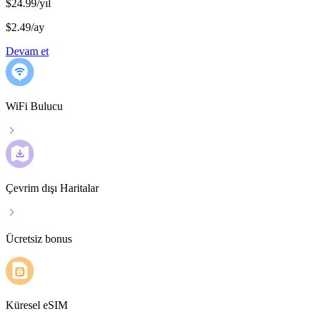
$24.99/yıl
$2.49
/
ay
Devam et
WiFi Bulucu
Çevrim dışı Haritalar
Ücretsiz bonus
Küresel eSIM