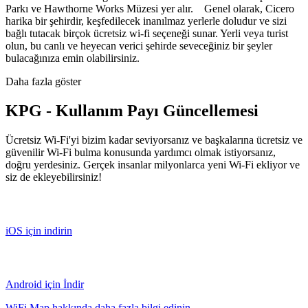
Parkı ve Hawthorne Works Müzesi yer alır. Genel olarak, Cicero
harika bir şehirdir, keşfedilecek inanılmaz yerlerle doludur ve sizi
bağlı tutacak birçok ücretsiz wi-fi seçeneği sunar. Yerli veya turist
olun, bu canlı ve heyecan verici şehirde seveceğiniz bir şeyler
bulacağınıza emin olabilirsiniz.
Daha fazla göster
KPG - Kullanım Payı Güncellemesi
Ücretsiz Wi-Fi'yi bizim kadar seviyorsanız ve başkalarına ücretsiz ve
güvenilir Wi-Fi bulma konusunda yardımcı olmak istiyorsanız,
doğru yerdesiniz. Gerçek insanlar milyonlarca yeni Wi-Fi ekliyor ve
siz de ekleyebilirsiniz!
iOS için indirin
Android için İndir
WiFi Map hakkında daha fazla bilgi edinin