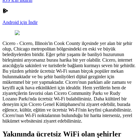
iOS için indirin
Android için İndir
Cicero
-
Cicero, Illinois'in Cook County ilçesinde yer alan bir şehir
olup, Chicago metropolitan bölgesindeki en eski ve büyük
belediyelerden biridir. Eğer şehir yaşamı ile banliyö huzurunun
birleşimini arıyorsanız burası harika bir yer olabilir. Cicero, internet
aracılığıyla sakinleri ve turistlerle bağlantı kurmayı seven bir şehirdir.
Bu yüzden şehirde ücretsiz Wi-Fi sunan birçok popüler mekan
bulunmaktadır ve bu şehir banliyöleri dijital gezginler için
mükemmel bir yer yapmaktadır. Cicero'nun parkları aile zamanı ve
keyifli açık hava etkinlikleri için idealdir. Hem yerlilerin hem de
ziyaretçilerin favorisi olan Cicero Community Parkı ve Rudy
Lozano Parkı'nda ücretsiz Wi-Fi bulabilirsiniz. Daha kültürel bir
deneyim için Cicero Genel Kütüphanesi'ni ziyaret edebilir, burada
eğlence, kültür, eğitim ve ücretsiz Wi-Fi'nin keyfini çıkarabilirsiniz.
Cicero'nun Wi-Fi noktalarının bulunduğu bir harita isterseniz, yerel
hükümet websitesini ziyaret edebilirsiniz.
Yakınında ücretsiz WiFi olan şehirler