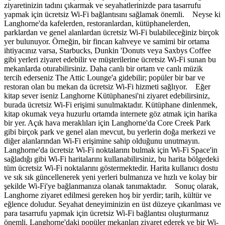
ziyaretinizin tadını çıkarmak ve seyahatlerinizde para tasarrufu
yapmak için ücretsiz Wi-Fi bağlantısını sağlamak önemli. Neyse ki
Langhorne'da kafelerden, restoranlardan, kütüphanelerden,
parklardan ve genel alanlardan ücretsiz Wi-Fi bulabileceğiniz birçok
yer bulunuyor. Örneğin, bir fincan kahveye ve samimi bir ortama
ihtiyacınız varsa, Starbucks, Dunkin 'Donuts veya Saxbys Coffee
gibi yerleri ziyaret edebilir ve müşterilerine ücretsiz Wi-Fi sunan bu
mekanlarda oturabilirsiniz. Daha canlı bir ortam ve canlı müzik
tercih ederseniz The Attic Lounge'a gidebilir; popüler bir bar ve
restoran olan bu mekan da ücretsiz Wi-Fi hizmeti sağlıyor. Eğer
kitap sever iseniz Langhorne Kütüphanesi'ni ziyaret edebilirsiniz,
burada ücretsiz Wi-Fi erişimi sunulmaktadır. Kütüphane dinlenmek,
kitap okumak veya huzurlu ortamda internete göz atmak için harika
bir yer. Açık hava meraklıları için Langhorne'da Core Creek Park
gibi birçok park ve genel alan mevcut, bu yerlerin doğa merkezi ve
diğer alanlarından Wi-Fi erişimine sahip olduğunu unutmayın.
Langhorne'da ücretsiz Wi-Fi noktalarını bulmak için Wi-Fi Space'in
sağladığı gibi Wi-Fi haritalarını kullanabilirsiniz, bu harita bölgedeki
tüm ücretsiz Wi-Fi noktalarını göstermektedir. Harita kullanıcı dostu
ve sık sık güncellenerek yeni yerleri bulmanıza ve hızlı ve kolay bir
şekilde Wi-Fi'ye bağlanmanıza olanak tanımaktadır. Sonuç olarak,
Langhorne ziyaret edilmesi gereken hoş bir yerdir; tarih, kültür ve
eğlence doludur. Seyahat deneyiminizin en üst düzeye çıkarılması ve
para tasarrufu yapmak için ücretsiz Wi-Fi bağlantısı oluşturmanız
önemli. Langhorne'daki popüler mekanları ziyaret ederek ve bir Wi-