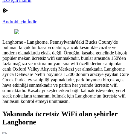
iOS için indirin
Android için İndir
Langhorne
-
Langhorne, Pennsylvania'daki Bucks County'de
bulunan küçük bir kasaba olabilir, ancak kesinlikle cazibe ve
modern olanaklarda eksik değil. Örneğin, kasaba genelinde birçok
popüler mekan ücretsiz wifi sunmaktadır, bunlar arasında 150'den
fazla mağaza ve restoranın yanı sıra wifi özelliklerine sahip olan
canlı Oxford Valley Alışveriş Merkezi yer almaktadır. Langhorne
ayrıca Delaware Nehri boyunca 1.200 dönüm araziye yayılan Core
Creek Park'a ev sahipliği yapmaktadır, park boyunca birçok açık
hava etkinliği sunmaktadır ve parkın her yerinde ücretsiz wifi
sunmaktadır. Kasabayı keşfederken bağlı kalmak isteyenler, yerel
sıcak noktaların tamamını bulmak için Langhorne'un ücretsiz wifi
haritasını kontrol etmeyi unutmasın.
Yakınında ücretsiz WiFi olan şehirler
Langhorne