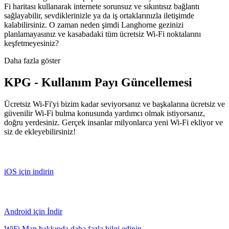
Fi haritası kullanarak internete sorunsuz ve sıkıntısız bağlantı
sağlayabilir, sevdiklerinizle ya da iş ortaklarınızla iletişimde
kalabilirsiniz. O zaman neden şimdi Langhorne gezinizi
planlamayasınız ve kasabadaki tüm ücretsiz Wi-Fi noktalarını
keşfetmeyesiniz?
Daha fazla göster
KPG - Kullanım Payı Güncellemesi
Ücretsiz Wi-Fi'yi bizim kadar seviyorsanız ve başkalarına ücretsiz ve
güvenilir Wi-Fi bulma konusunda yardımcı olmak istiyorsanız,
doğru yerdesiniz. Gerçek insanlar milyonlarca yeni Wi-Fi ekliyor ve
siz de ekleyebilirsiniz!
iOS için indirin
Android için İndir
WiFi Map hakkında daha fazla bilgi edinin