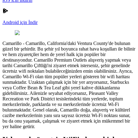
iOS için indirin
Android için İndir
Camarillo
-
Camarillo, California'daki Ventura County'de bulunan
güzel bir şehirdir. Bu şehir yıl boyunca rahat hava koşulları ile bilinir
ve hem ziyaretçiler hem de yerel halk için popüler bir
destinasyondur. Camarillo Premium Outlets alışveriş yapmak veya
tarihi Camarillo Çiftliği'ni ziyaret etmek isterseniz, şehir genelinde
ücretsiz wifi noktaları bulabileceğinizden emin olabilirsiniz. Ayrıca,
Camarillo Wi-Fi olan tüm popüler yerleri gösteren bir wifi haritası
sunmaktadır. Uzaktan çalışmak için bir yer arıyorsanız, Starbucks
veya Coffee Bean & Tea Leaf gibi yerel kahve dükkanlarına
gidebilirsiniz. Ailenizle seyahat ediyorsanız, Pleasant Valley
Recreation ve Park District tesislerindeki tüm yerlerde, toplum
merkezlerinde, parklarda ve su merkezlerinde ücretsiz Wi-Fi
bulunmaktadır. Genel olarak, Camarillo doğa, alışveriş ve kültürel
cazibe merkezlerinin yanı sıra sayısız ücretsiz Wi-Fi noktası sunar,
bu da onu yaşamak, çalışmak ve ziyaret etmek için mükemmel bir
yer haline getirir.