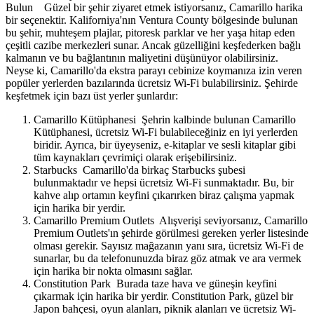
Bulun Güzel bir şehir ziyaret etmek istiyorsanız, Camarillo harika
bir seçenektir. Kaliforniya'nın Ventura County bölgesinde bulunan
bu şehir, muhteşem plajlar, pitoresk parklar ve her yaşa hitap eden
çeşitli cazibe merkezleri sunar. Ancak güzelliğini keşfederken bağlı
kalmanın ve bu bağlantının maliyetini düşünüyor olabilirsiniz.
Neyse ki, Camarillo'da ekstra parayı cebinize koymanıza izin veren
popüler yerlerden bazılarında ücretsiz Wi-Fi bulabilirsiniz. Şehirde
keşfetmek için bazı üst yerler şunlardır:
Camarillo Kütüphanesi Şehrin kalbinde bulunan Camarillo
Kütüphanesi, ücretsiz Wi-Fi bulabileceğiniz en iyi yerlerden
biridir. Ayrıca, bir üyeyseniz, e-kitaplar ve sesli kitaplar gibi
tüm kaynakları çevrimiçi olarak erişebilirsiniz.
Starbucks Camarillo'da birkaç Starbucks şubesi
bulunmaktadır ve hepsi ücretsiz Wi-Fi sunmaktadır. Bu, bir
kahve alıp ortamın keyfini çıkarırken biraz çalışma yapmak
için harika bir yerdir.
Camarillo Premium Outlets Alışverişi seviyorsanız, Camarillo
Premium Outlets'ın şehirde görülmesi gereken yerler listesinde
olması gerekir. Sayısız mağazanın yanı sıra, ücretsiz Wi-Fi de
sunarlar, bu da telefonunuzda biraz göz atmak ve ara vermek
için harika bir nokta olmasını sağlar.
Constitution Park Burada taze hava ve güneşin keyfini
çıkarmak için harika bir yerdir. Constitution Park, güzel bir
Japon bahçesi, oyun alanları, piknik alanları ve ücretsiz Wi-