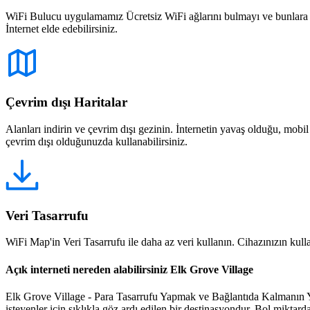
WiFi Bulucu uygulamamız Ücretsiz WiFi ağlarını bulmayı ve bunlara bağ
İnternet elde edebilirsiniz.
Çevrim dışı Haritalar
Alanları indirin ve çevrim dışı gezinin. İnternetin yavaş olduğu, mobi
çevrim dışı olduğunuzda kullanabilirsiniz.
Veri Tasarrufu
WiFi Map'in Veri Tasarrufu ile daha az veri kullanın. Cihazınızın kullan
Açık interneti nereden alabilirsiniz Elk Grove Village
Elk Grove Village - Para Tasarrufu Yapmak ve Bağlantıda Kalmanın Yo
isteyenler için sıklıkla göz ardı edilen bir destinasyondur. Bol miktard