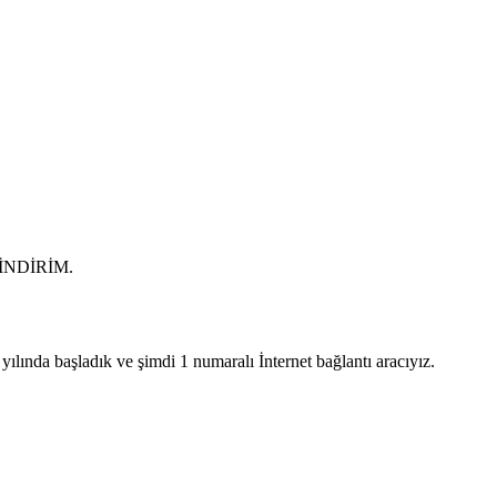
0 İNDİRİM.
lında başladık ve şimdi 1 numaralı İnternet bağlantı aracıyız.