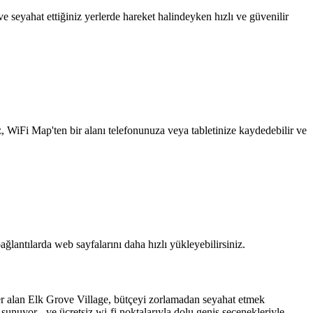
 seyahat ettiğiniz yerlerde hareket halindeyken hızlı ve güvenilir
z, WiFi Map'ten bir alanı telefonunuza veya tabletinize kaydedebilir ve
ağlantılarda web sayfalarını daha hızlı yükleyebilirsiniz.
er alan Elk Grove Village, bütçeyi zorlamadan seyahat etmek
 sunuyor - ve ücretsiz wi-fi noktalarıyla dolu geniş seçenekleriyle,