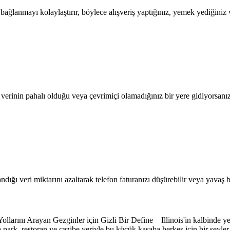
lanmayı kolaylaştırır, böylece alışveriş yaptığınız, yemek yediğiniz ve
l verinin pahalı olduğu veya çevrimiçi olamadığınız bir yere gidiyorsanı
dığı veri miktarını azaltarak telefon faturanızı düşürebilir veya yavaş b
llarını Arayan Gezginler için Gizli Bir Define Illinois'in kalbinde y
a park, restoran ve cazibe yeriyle bu küçük kasaba herkes için bir şeyler