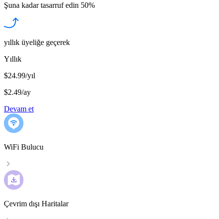
Şuna kadar tasarruf edin
50%
yıllık üyeliğe geçerek
Yıllık
$24.99/yıl
$2.49
/
ay
Devam et
WiFi Bulucu
Çevrim dışı Haritalar