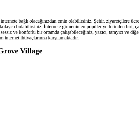
internete bağlı olacağınızdan emin olabilirsiniz. Şehir, ziyaretçilere ücr
de kolayca bulabilirsiniz. İnternete girmenin en popüler yerlerinden bir
essiz ve konforlu bir ortamda çalışabileceğiniz, yazıcı, tarayıcı ve diğ
internet ihtiyaçlarınızı karşılamaktadır.
 Grove Village