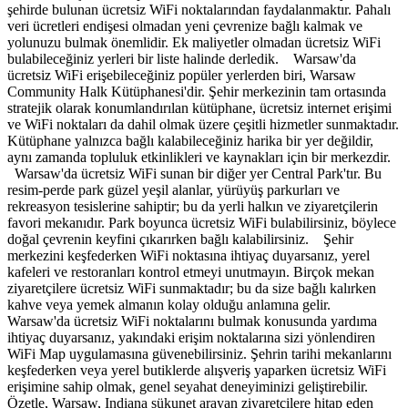
şehirde bulunan ücretsiz WiFi noktalarından faydalanmaktır. Pahalı
veri ücretleri endişesi olmadan yeni çevrenize bağlı kalmak ve
yolunuzu bulmak önemlidir. Ek maliyetler olmadan ücretsiz WiFi
bulabileceğiniz yerleri bir liste halinde derledik. Warsaw'da
ücretsiz WiFi erişebileceğiniz popüler yerlerden biri, Warsaw
Community Halk Kütüphanesi'dir. Şehir merkezinin tam ortasında
stratejik olarak konumlandırılan kütüphane, ücretsiz internet erişimi
ve WiFi noktaları da dahil olmak üzere çeşitli hizmetler sunmaktadır.
Kütüphane yalnızca bağlı kalabileceğiniz harika bir yer değildir,
aynı zamanda topluluk etkinlikleri ve kaynakları için bir merkezdir.
Warsaw'da ücretsiz WiFi sunan bir diğer yer Central Park'tır. Bu
resim-perde park güzel yeşil alanlar, yürüyüş parkurları ve
rekreasyon tesislerine sahiptir; bu da yerli halkın ve ziyaretçilerin
favori mekanıdır. Park boyunca ücretsiz WiFi bulabilirsiniz, böylece
doğal çevrenin keyfini çıkarırken bağlı kalabilirsiniz. Şehir
merkezini keşfederken WiFi noktasına ihtiyaç duyarsanız, yerel
kafeleri ve restoranları kontrol etmeyi unutmayın. Birçok mekan
ziyaretçilere ücretsiz WiFi sunmaktadır; bu da size bağlı kalırken
kahve veya yemek almanın kolay olduğu anlamına gelir.
Warsaw'da ücretsiz WiFi noktalarını bulmak konusunda yardıma
ihtiyaç duyarsanız, yakındaki erişim noktalarına sizi yönlendiren
WiFi Map uygulamasına güvenebilirsiniz. Şehrin tarihi mekanlarını
keşfederken veya yerel butiklerde alışveriş yaparken ücretsiz WiFi
erişimine sahip olmak, genel seyahat deneyiminizi geliştirebilir.
Özetle, Warsaw, Indiana sükunet arayan ziyaretçilere hitap eden