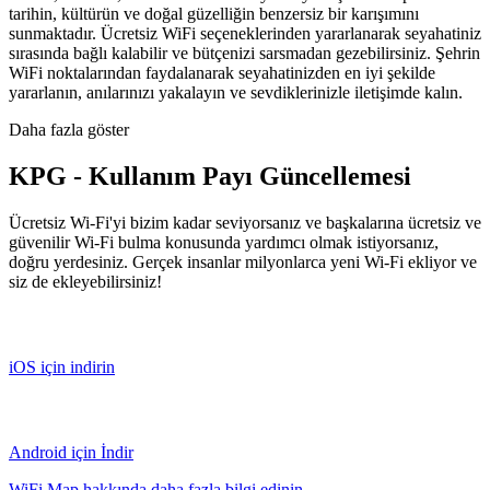
tarihin, kültürün ve doğal güzelliğin benzersiz bir karışımını
sunmaktadır. Ücretsiz WiFi seçeneklerinden yararlanarak seyahatiniz
sırasında bağlı kalabilir ve bütçenizi sarsmadan gezebilirsiniz. Şehrin
WiFi noktalarından faydalanarak seyahatinizden en iyi şekilde
yararlanın, anılarınızı yakalayın ve sevdiklerinizle iletişimde kalın.
Daha fazla göster
KPG - Kullanım Payı Güncellemesi
Ücretsiz Wi-Fi'yi bizim kadar seviyorsanız ve başkalarına ücretsiz ve
güvenilir Wi-Fi bulma konusunda yardımcı olmak istiyorsanız,
doğru yerdesiniz. Gerçek insanlar milyonlarca yeni Wi-Fi ekliyor ve
siz de ekleyebilirsiniz!
iOS için indirin
Android için İndir
WiFi Map hakkında daha fazla bilgi edinin