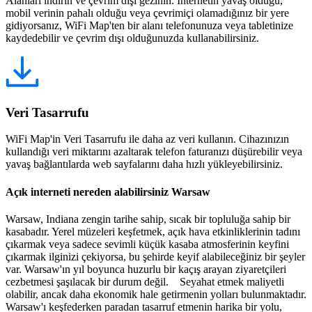
Alanları indirin ve çevrim dışı gezinin. İnternetin yavaş olduğu,
mobil verinin pahalı olduğu veya çevrimiçi olamadığınız bir yere
gidiyorsanız, WiFi Map'ten bir alanı telefonunuza veya tabletinize
kaydedebilir ve çevrim dışı olduğunuzda kullanabilirsiniz.
Veri Tasarrufu
WiFi Map'in Veri Tasarrufu ile daha az veri kullanın. Cihazınızın
kullandığı veri miktarını azaltarak telefon faturanızı düşürebilir veya
yavaş bağlantılarda web sayfalarını daha hızlı yükleyebilirsiniz.
Açık interneti nereden alabilirsiniz Warsaw
Warsaw, Indiana zengin tarihe sahip, sıcak bir topluluğa sahip bir
kasabadır. Yerel müzeleri keşfetmek, açık hava etkinliklerinin tadını
çıkarmak veya sadece sevimli küçük kasaba atmosferinin keyfini
çıkarmak ilginizi çekiyorsa, bu şehirde keyif alabileceğiniz bir şeyler
var. Warsaw'ın yıl boyunca huzurlu bir kaçış arayan ziyaretçileri
cezbetmesi şaşılacak bir durum değil. Seyahat etmek maliyetli
olabilir, ancak daha ekonomik hale getirmenin yolları bulunmaktadır.
Warsaw'ı keşfederken paradan tasarruf etmenin harika bir yolu,