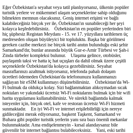
Eğer Özbekistan'a seyahat veya tatil planlıyorsanız, ülkenin popüler
turistik yerlere ve mükemmel ulaşım seçeneklerine sahip olduğunu
bilmekten memnun olacaksınız. Geniş internet erişimi ve bağlı
kalabileceğiniz birçok yer ile, Özbekistan'ın sunabileceği her şeyi
kolayca keşfedebilirsiniz. Özbekistan'ın en popüler yerlerinden biri
hiç şüphesiz Registan Meydanı - 15. ve 17. yüzyıllara tarihlenen üç
medreseden oluşan büyüleyici bir topluluktu. Başka bir görülmesi
gereken cazibe merkezi ise birçok tarihi anıtın bulunduğu eski şehir
Samarkand'dır, bunlar arasında büyük Gur-e-Amir Türbesi ve Şah-i
Zinda türbeler kompleksi bulunur. Ulaşıma gelince, otobüsler,
paylaşımlı taksi ve hatta iç hat uçuşları da dahil olmak üzere çeşitli
seçeneklerle Özbekistan'da kolayca gezebilirsiniz. Seyahat
masraflarınızı azaltmak istiyorsanız, telefonda pahalı dolaşım
ücretleri ödemeden Özbekistan'da telefonunuzu kullanmanızı
sağlayan bir eSIM kullanmayı düşünebilirsiniz. Özbekistan'da Wi-
Fi bulmak da oldukça kolay. Sizi bağlanmaktan alıkoymadan sıcak
noktaları ve yakındaki ücretsiz Wi-Fi noktalarını bulmak için bir wifi
harita uygulaması kullanabilirsiniz. Ve sürekli bağlantıda kalmak
isteyenler için, birçok otel, kafe ve restoran ücretsiz Wi-Fi hizmeti
sunmaktadır. En iyi Wi-Fi ve internet erişilebilirliği için nereye
gidileceğini merak ediyorsanız, başkent Taşkent, Samarkand ve
Buhara gibi popüler turistik yerlerin yanı sıra bazı önemli mekanlar
bulunmaktadır. Ama endişelenmeyin - kırsal alandaysanız bile
güvenilir bir internet bağlantısı bulabileceksiniz. Yani, eski tarihi