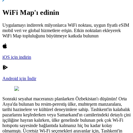
WiFi Map'ı edinin
Uygulamayı indirerek milyonlarca WiFi noktası, uygun fiyatlı eSIM
mobil veri ve global hizmetlere erişin. Etkin noktaları ekleyerek
WiFi Map topluluğunu büyütmeye katkıda bulunun
iOS için indirin
Android için İndir
Sonraki seyahat maceranızı planlarken Özbekistan'ı düşünün! Orta
Asya'da bulunan bu resim-perestiş ülke, muhteşem manzaralara,
tarihi hazinelere ve kültürel deneyimlere sahip. Tashkent'in kalabalık
pazarlarını keşfederken veya Samarkand'ın camilerindeki detaylı çini
işçiliğine hayran kalırken, ülke genelinde bulunan pek çok Wi-Fi
hotspotu sayesinde bağlantıda kalmanız hiç bu kadar kolay
olmamıştı. Ücretsiz Wi-Fi seçenekleri arayanlar için, Tashkent'in