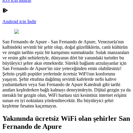
iOS için indirin
Android için İndir
San Fernando de Apure
-
San Fernando de Apure, Venezuela'nın
kalbindeki sevimli bir şehir olup, doğal güzelliklerin, canlı kültürün
ve zengin tarihin eşsiz bir karışımını sunmaktadır. Sulak manzaraları
ve resim gibi nehirleriyle, dünyanın dört bir yanındaki turistler bu
büyüleyici şehre akın etmektedir. Sürekli bağlantı arzulayanlar için
San Fernando de Apure'ün size yeteceğinden emin olabilirsiniz!
Şehrin çeşitli popüler yerlerinde ücretsiz WiFi'nın konforunu
yaşayın. Şehir etrafına dağılmış sevimli kafelerde nefis kahve
yudumlarken veya San Fernando de Apure Katedrali gibi tarihi
anıtları keşfederken bağlı kalmayı deneyimleyin. Dijital gezgin ya da
meraklı bir gezgin olun, WiFi haritası sizi kesintisiz internet erişimi
sunan en iyi noktalara yönlendirecektir. Bu büyüleyici şehri
keşfetme fırsatını kaçırmayın.
Yakınında ücretsiz WiFi olan şehirler San
Fernando de Apure