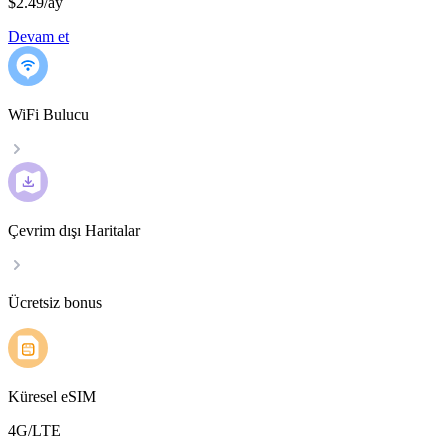
$2.49
/
ay
Devam et
WiFi Bulucu
Çevrim dışı Haritalar
Ücretsiz bonus
Küresel eSIM
4G/LTE