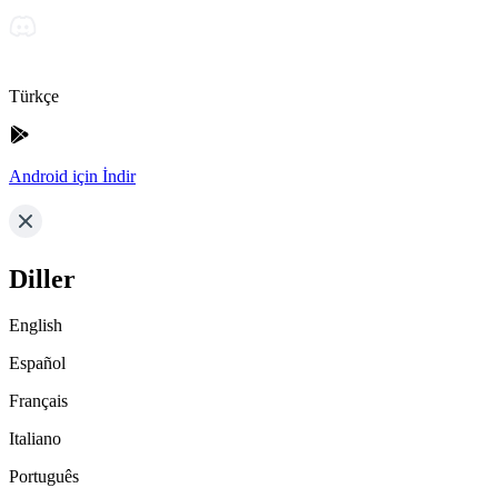
Türkçe
Android için İndir
Diller
English
Español
Français
Italiano
Português