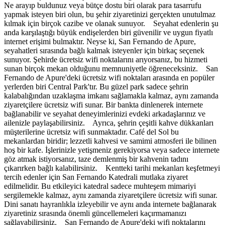
Ne arayıp buldunuz veya bütçe dostu biri olarak para tasarrufu
yapmak isteyen biri olun, bu şehir ziyaretinizi gerçekten unutulmaz
kılmak için birçok cazibe ve olanak sunuyor. Seyahat edenlerin şu
anda karşılaştığı büyük endişelerden biri güvenilir ve uygun fiyatlı
internet erişimi bulmaktır. Neyse ki, San Fernando de Apure,
seyahatleri sırasında bağlı kalmak isteyenler için birkaç seçenek
sunuyor. Şehirde ücretsiz wifi noktalarını arıyorsanız, bu hizmeti
sunan birçok mekan olduğunu memnuniyetle öğreneceksiniz. San
Fernando de Apure'deki ücretsiz wifi noktaları arasında en popüler
yerlerden biri Central Park'tır. Bu güzel park sadece şehrin
kalabalığından uzaklaşma imkanı sağlamakla kalmaz, aynı zamanda
ziyaretçilere ücretsiz wifi sunar. Bir bankta dinlenerek internete
bağlanabilir ve seyahat deneyimlerinizi evdeki arkadaşlarınız ve
ailenizle paylaşabilirsiniz. Ayrıca, şehrin çeşitli kahve dükkanları
müşterilerine ücretsiz wifi sunmaktadır. Café del Sol bu
mekanlardan biridir; lezzetli kahvesi ve samimi atmosferi ile bilinen
hoş bir kafe. İşlerinizle yetişmeniz gerekiyorsa veya sadece internete
göz atmak istiyorsanız, taze demlenmiş bir kahvenin tadını
çıkarırken bağlı kalabilirsiniz. Kentteki tarihi mekanları keşfetmeyi
tercih edenler için San Fernando Katedrali mutlaka ziyaret
edilmelidir. Bu etkileyici katedral sadece muhteşem mimariyi
sergilemekle kalmaz, aynı zamanda ziyaretçilere ücretsiz wifi sunar.
Dini sanatı hayranlıkla izleyebilir ve aynı anda internete bağlanarak
ziyaretiniz sırasında önemli güncellemeleri kaçırmamanızı
sağlayabilirsiniz. San Fernando de Apure'deki wifi noktalarını