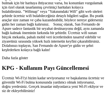
bulmak için bir haritaya ihtiyacınız varsa, bu konumları vurgulamak
için özel olarak tasarlanmış çevrimiçi haritaları kolayca
bulabilirsiniz. "Wifimap" veya "Yakınımdaki Wifi" gibi web siteleri
şehirde ücretsiz wifi bulabileceğiniz detaylı bilgileri sağlar. Bu pratik
araçlar size zaman ve çaba kazandırabilir, böylece nereye giderseniz
gidin her zaman bağlı kalırsınız. Sonuç olarak, San Fernando de
Apure sadece fantastik bir seyahat destinasyonu değil, aynı zamanda
bağlı kalmak öneminin farkında bir şehirdir. Ücretsiz wifi sunan
birçok mekanla, pahalı mobil veri ücretlerinden tasarruf edebilir ve
ziyaretiniz sırasında yüksek hızlı internetin keyfini çıkarabilirsiniz.
Dolabınızı toplayın, San Fernando de Apure'ye gidin ve şehri
keşfederken kolayca bağlı kalın!
Daha fazla göster
KPG - Kullanım Payı Güncellemesi
Ücretsiz Wi-Fi'yi bizim kadar seviyorsanız ve başkalarına ücretsiz ve
güvenilir Wi-Fi bulma konusunda yardımcı olmak istiyorsanız,
doğru yerdesiniz. Gerçek insanlar milyonlarca yeni Wi-Fi ekliyor ve
siz de ekleyebilirsiniz!